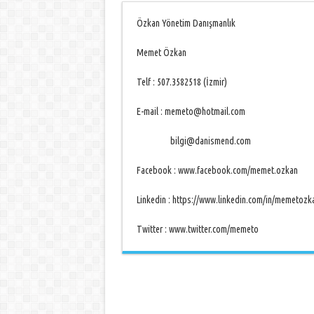
Özkan Yönetim Danışmanlık
Memet Özkan
Telf : 507.3582518 (İzmir)
E-mail : memeto@hotmail.com
bilgi@danismend.com
Facebook : www.facebook.com/memet.ozkan
Linkedin : https://www.linkedin.com/in/memetozk
Twitter : www.twitter.com/memeto