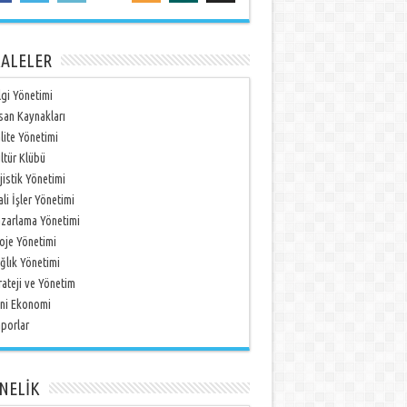
ALELER
lgi Yönetimi
san Kaynakları
lite Yönetimi
ltür Klübü
jistik Yönetimi
li İşler Yönetimi
zarlama Yönetimi
oje Yönetimi
ğlık Yönetimi
rateji ve Yönetim
ni Ekonomi
porlar
NELİK