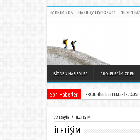
HAKKIMIZDA
NASIL ÇALIŞIYORUZ?
NEDEN BİZ
BİZDEN HABERLER
PROJELERİMİZDEN
Son Haberler
PROJE HİBE DESTEKLERİ – AĞUSTO
Anasayfa
/
İLETİŞİM
İLETİŞİM