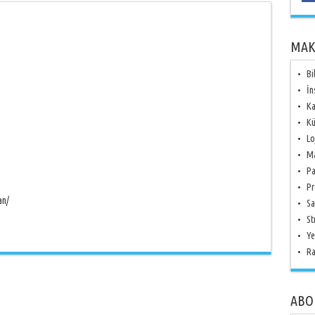
MAK
Bi
İn
Ka
Kü
Lo
Ma
Pa
Pr
an/
Sa
St
Ye
Ra
ABO