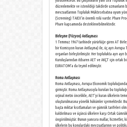
yürütmektedir. Bu çalışmaların yanı sıra Topluluk 
düzenlemekte ve istenildiği takdirde uzmanların bu
mevzuatlarının Topluluk Müktesebatına uyum yön
(Screening) TAIEX’in önemli rolü vardır. Phare P
Phare kapsamında desteklenebilmektedir.
Birleşme (Füzyon) Antlaşması
1 Temmuz 1967 tarihinde yürürlüğe giren AT Birleş
bir Komisyon kuran Antlaşma) ile, üç ayrı Avrup
organları birleştirilmiştir. Her toplulukta ayrı ayr
Kuruluşlarından itibaren AET ve AKÇT için ortak b
EURATOM’a da teşmil edilmiştir.
Roma Antlaşması
Roma Antlaşması, Avrupa Ekonomik topluluğunda (
girmiştir. Roma Antlaşmasıyla kurulan bu topluluğu
orjinal metni öncelikle, AET’yi kuran ülkelerin te
oluşturulmasına yönelik hükümler içermektedir. Bu 
başta miktar kısıtlamaları ve gümrük tarifeleri olma
kaldırılması ve üçüncü ülkelere karşı Ortak Gümrü
öngörülmüştür. Bunun yanısıra mallar, hizmetler, k
ülkelerin bu konulardaki mevzuatlarının ve politi