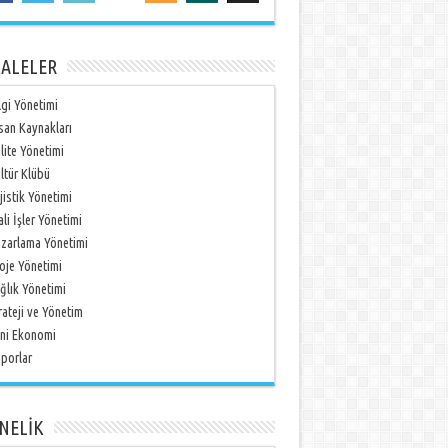
ALELER
lgi Yönetimi
san Kaynakları
lite Yönetimi
ltür Klübü
jistik Yönetimi
li İşler Yönetimi
zarlama Yönetimi
oje Yönetimi
ğlık Yönetimi
rateji ve Yönetim
ni Ekonomi
porlar
NELİK