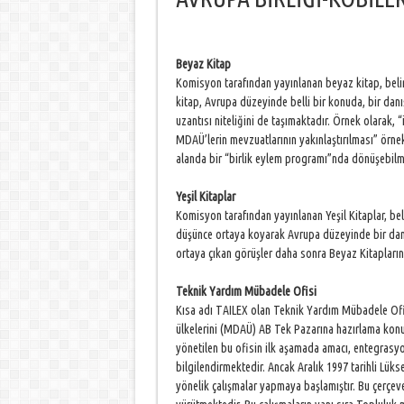
Beyaz Kitap
Komisyon tarafından yayınlanan beyaz kitap, belirli
kitap, Avrupa düzeyinde belli bir konuda, bir danı
uzantısı niteliğini de taşımaktadır. Örnek olarak, 
MDAÜ’lerin mevzuatlarının yakınlaştırılması” örnek 
alanda bir “birlik eylem programı”nda dönüşebilm
Yeşil Kitaplar
Komisyon tarafından yayınlanan Yeşil Kitaplar, beli
düşünce ortaya koyarak Avrupa düzeyinde bir danı
ortaya çıkan görüşler daha sonra Beyaz Kitapların
Teknik Yardım Mübadele Ofisi
Kısa adı TAILEX olan Teknik Yardım Mübadele Ofi
ülkelerini (MDAÜ) AB Tek Pazarına hazırlama konu
yönetilen bu ofisin ilk aşamada amacı, entegras
bilgilendirmektedir. Ancak Aralık 1997 tarihli Lük
yönelik çalışmalar yapmaya başlamıştır. Bu çerçev