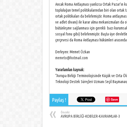
Ancak Roma Antlaşması yanlızca Ortak Pazar’ın ku
topluluğun temel politikalarından biri olan ortak 
ortak politikaları da belirlemiştir. Roma antlaşm
ve adlet divanı) ile karar alma mekanizmaları da ol
bütünleşme sağlanması için gerekli bazı kurumsal
sosyal fonu gibi) belirlenmiştir. Başta üye devletl
çerçevesi da Roma Antlaşması hükümleri arasında 
Derleyen: Memet Özkan
memeto@hotmail.com
Yararlanılan kaynak:
“Avrupa Birliği Terminolojisinde Küçük ve Orta Öl
Teknoloji Destek Süreçleri Uzmanı Seçil Başmanav
Paylaş !
Save
Önceki:
AVRUPA BİRLİĞİ-KOBİLER-KAVRAMLAR-3