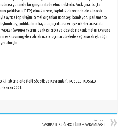
rulması yönünde bir girişimi ifade etmemektedir. Antlaşma, başta
tarım politikası (OTP) olmak üzere, topluluk düzeyinde ele alınacak
asıyla ayrıca topluluğun temel organları (Konsey, komisyon, parlamento
uşturulmuş, politikaların hayata geçirilmesi ve üye ülkeler arasında
 yapılar (Avrupa Yatırım Bankası gibi) ve destek mekanizmaları (Avrupa
erin eski sömürgeleri olmak üzere üçüncü ülkelerle sağlanacak işbirliği
yer almıştır.
çekli İşletmelerle İlgili Sözcük ve Kavramlar”, KOSGEB, KOSGEB
, Haziran 2001.
Sonraki:
AVRUPA BİRLİĞİ-KOBİLER-KAVRAMLAR-1