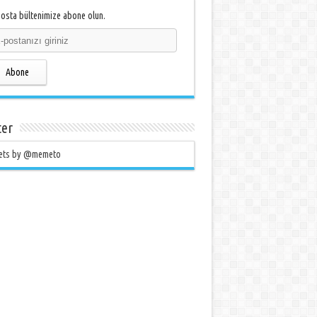
osta bültenimize abone olun.
Abone
ter
ets by @memeto