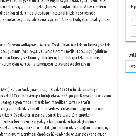
müktesebatının yasal metinlerine erişim sağlamakta, eğitim seminerleri
 ülkelere ziyaretler gerçekleştirmesini sağlamaktadır. Aday ülkelerin
E-p
ünden hangi durumda olduğunun incelendiği izleme sürecinde
rogramından bağımsız olmasına rağmen TAIEX’in faaliyetleri, mali yönden
me (Füzyon) Antlaşması (Avrupa Toplulukları için tek bir Konsey ve tek
a Topluğununun (AET,AKÇT ve Avrupa Atom Enerjisi Topluluğu ) yürütme
Twit
ı bulunan Konsey ve Komisyonlar her üç topluluk için teke indirilmiştir.
ir kurum olan Avrupa Parlamentosu ile Avrupa Adalet Divanı,
Twe
AET) Kurucu Antlaşması olup, 1 Ocak 1958 tarihinde yürürlüğe
n adı 1993 yılında Avrupa Birliği olarak değişmiştir. Roma antlaşmasının
mel entegrasyon modeli olarak benimsedikleri Ortak Pazar’ın
çerçevede ilk olarak mallarının serbest dolaşımının sağlanması için
k üzere üye ülkeler arasında ticareti kısıtlıyıcı tüm engellerin
k Tarifesi benimsenmesi yoluyla bir gümrük birliği oluşturulması
işisel ve sermayenin serbest dolaşımının tam olarak sağlanması için, üye
kalarının uyumlaştırılması öngören hükümler de Anlaşma’da yer almıştır.