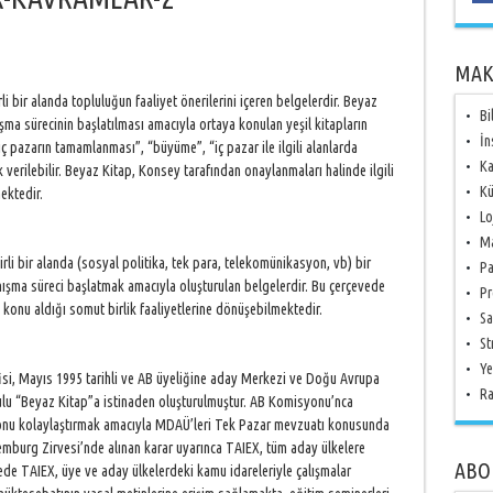
MAK
 bir alanda topluluğun faaliyet önerilerini içeren belgelerdir. Beyaz
Bi
şma sürecinin başlatılması amacıyla ortaya konulan yeşil kitapların
İn
“iç pazarın tamamlanması”, “büyüme”, “iç pazar ile ilgili alanlarda
Ka
verilebilir. Beyaz Kitap, Konsey tarafından onaylanmaları halinde ilgili
Kü
ektedir.
Lo
Ma
rli bir alanda (sosyal politika, tek para, telekomünikasyon, vb) bir
Pa
şma süreci başlatmak amacıyla oluşturulan belgelerdir. Bu çerçevede
Pr
 konu aldığı somut birlik faaliyetlerine dönüşebilmektedir.
Sa
St
Ye
si, Mayıs 1995 tarihli ve AB üyeliğine aday Merkezi ve Doğu Avrupa
Ra
lu “Beyaz Kitap”a istinaden oluşturulmuştur. AB Komisyonu’nca
yonu kolaylaştırmak amacıyla MDAÜ’leri Tek Pazar mevzuatı konusunda
semburg Zirvesi’nde alınan karar uyarınca TAIEX, tüm aday ülkelere
ABO
ede TAIEX, üye ve aday ülkelerdeki kamu idareleriyle çalışmalar