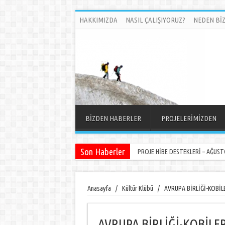
HAKKIMIZDA
NASIL ÇALIŞIYORUZ?
NEDEN BİZ
BİZDEN HABERLER
PROJELERİMİZDEN
Son Haberler
PROJE HİBE DESTEKLERİ – AĞUSTO
Anasayfa
/
Kültür Klübü
/
AVRUPA BİRLİĞİ-KOBİ
AVRUPA BİRLİĞİ-KOBİL