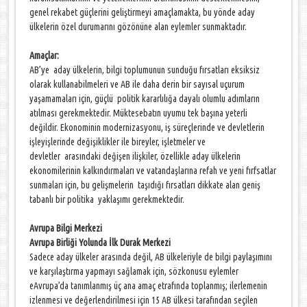
genel rekabet güçlerini geliştirmeyi amaçlamakta, bu yönde aday
ülkelerin özel durumarını gözönüne alan eylemler sunmaktadır.
Amaçlar:
AB’ye aday ülkelerin, bilgi toplumunun sunduğu fırsatları eksiksiz
olarak kullanabilmeleri ve AB ile daha derin bir sayısal uçurum
yaşamamaları için, güçlü politik kararlılığa dayalı olumlu adımların
atılması gerekmektedir. Müktesebatın uyumu tek başına yeterli
değildir. Ekonominin modernizasyonu, iş süreçlerinde ve devletlerin
işleyişlerinde değişiklikler ile bireyler, işletmeler ve
devletler arasındaki değişen ilişkiler, özellikle aday ülkelerin
ekonomilerinin kalkındırmaları ve vatandaşlarına refah ve yeni fırfsatlar
sunmaları için, bu gelişmelerin taşıdığı fırsatları dikkate alan geniş
tabanlı bir politika yaklaşımı gerekmektedir.
Avrupa Bilgi Merkezi
Avrupa Birliği Yolunda İlk Durak Merkezi
Sadece aday ülkeler arasında değil, AB ülkeleriyle de bilgi paylaşımını
ve karşılaştırma yapmayı sağlamak için, sözkonusu eylemler
eAvrupa’da tanımlanmış üç ana amaç etrafında toplanmış; ilerlemenin
izlenmesi ve değerlendirilmesi için 15 AB ülkesi tarafından seçilen