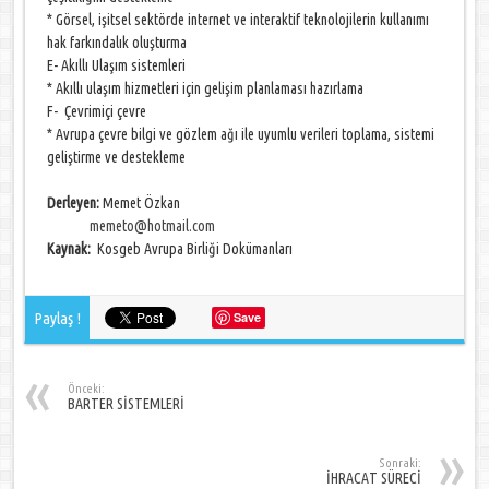
* Görsel, işitsel sektörde internet ve interaktif teknolojilerin kullanımı
hak farkındalık oluşturma
E- Akıllı Ulaşım sistemleri
* Akıllı ulaşım hizmetleri için gelişim planlaması hazırlama
F- Çevrimiçi çevre
* Avrupa çevre bilgi ve gözlem ağı ile uyumlu verileri toplama, sistemi
geliştirme ve destekleme
Derleyen:
Memet Özkan
memeto@hotmail.com
Kaynak:
Kosgeb Avrupa Birliği Dokümanları
Paylaş !
Save
Önceki:
BARTER SİSTEMLERİ
Sonraki:
İHRACAT SÜRECİ