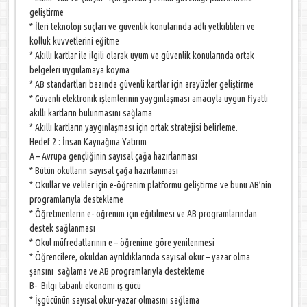
geliştirme
* İleri teknoloji suçları ve güvenlik konularında adli yetkililileri ve
kolluk kuvvetlerini eğitme
* Akıllı kartlar ile ilgili olarak uyum ve güvenlik konularında ortak
belgeleri uygulamaya koyma
* AB standartları bazında güvenli kartlar için arayüzler geliştirme
* Güvenli elektronik işlemlerinin yaygınlaşması amacıyla uygun fiyatlı
akıllı kartların bulunmasını sağlama
* Akıllı kartların yaygınlaşması için ortak stratejisi belirleme.
Hedef 2 : İnsan Kaynağına Yatırım
A – Avrupa gençliğinin sayısal çağa hazırlanması
* Bütün okulların sayısal çağa hazırlanması
* Okullar ve veliler için e-öğrenim platformu geliştirme ve bunu AB’nin
programlarıyla destekleme
* Öğretmenlerin e- öğrenim için eğitilmesi ve AB programlarından
destek sağlanması
* Okul müfredatlarının e – öğrenime göre yenilenmesi
* Öğrencilere, okuldan ayrıldıklarında sayısal okur – yazar olma
şansını sağlama ve AB programlarıyla destekleme
B- Bilgi tabanlı ekonomi iş gücü
* İşgücünün sayısal okur-yazar olmasını sağlama