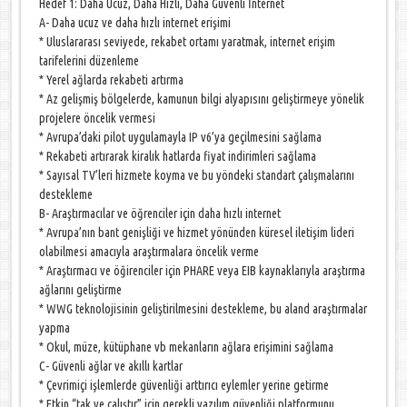
Hedef 1: Daha Ucuz, Daha Hızlı, Daha Güvenli İnternet
A- Daha ucuz ve daha hızlı internet erişimi
* Uluslararası seviyede, rekabet ortamı yaratmak, internet erişim
tarifelerini düzenleme
* Yerel ağlarda rekabeti artırma
* Az gelişmiş bölgelerde, kamunun bilgi alyapısını geliştirmeye yönelik
projelere öncelik vermesi
* Avrupa’daki pilot uygulamayla IP v6’ya geçilmesini sağlama
* Rekabeti artırarak kiralık hatlarda fiyat indirimleri sağlama
* Sayısal TV’leri hizmete koyma ve bu yöndeki standart çalışmalarını
destekleme
B- Araştırmacılar ve öğrenciler için daha hızlı internet
* Avrupa’nın bant genişliği ve hizmet yönünden küresel iletişim lideri
olabilmesi amacıyla araştırmalara öncelik verme
* Araştırmacı ve öğirenciler için PHARE veya EIB kaynaklarıyla araştırma
ağlarını geliştirme
* WWG teknolojisinin geliştirilmesini destekleme, bu aland araştırmalar
yapma
* Okul, müze, kütüphane vb mekanların ağlara erişimini sağlama
C- Güvenli ağlar ve akıllı kartlar
* Çevrimiçi işlemlerde güvenliği arttırıcı eylemler yerine getirme
* Etkin “tak ve çalıştır” için gerekli yazılım güvenliği platformunu