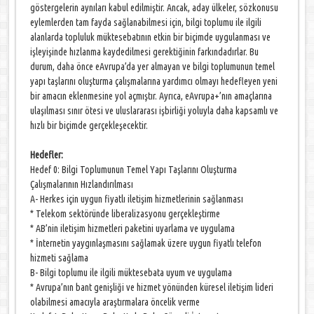
göstergelerin aynıları kabul edilmiştir. Ancak, aday ülkeler, sözkonusu
eylemlerden tam fayda sağlanabilmesi için, bilgi toplumu ile ilgili
alanlarda topluluk müktesebatının etkin bir biçimde uygulanması ve
işleyişinde hızlanma kaydedilmesi gerektiğinin farkındadırlar. Bu
durum, daha önce eAvrupa’da yer almayan ve bilgi toplumunun temel
yapı taşlarını oluşturma çalışmalarına yardımcı olmayı hedefleyen yeni
bir amacın eklenmesine yol açmıştır. Ayrıca, eAvrupa+’nın amaçlarına
ulaşılması sınır ötesi ve uluslararası işbirliği yoluyla daha kapsamlı ve
hızlı bir biçimde gerçekleşecektir.
Hedefler:
Hedef 0: Bilgi Toplumunun Temel Yapı Taşlarını Oluşturma
Çalışmalarının Hızlandırılması
A- Herkes için uygun fiyatlı iletişim hizmetlerinin sağlanması
* Telekom sektöründe liberalizasyonu gerçekleştirme
* AB’nin iletişim hizmetleri paketini uyarlama ve uygulama
* İnternetin yaygınlaşmasını sağlamak üzere uygun fiyatlı telefon
hizmeti sağlama
B- Bilgi toplumu ile ilgili müktesebata uyum ve uygulama
* Avrupa’nın bant genişliği ve hizmet yönünden küresel iletişim lideri
olabilmesi amacıyla araştırmalara öncelik verme