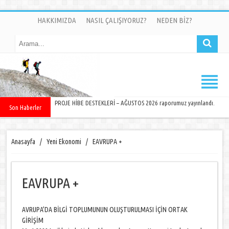
HAKKIMIZDA
NASIL ÇALIŞIYORUZ?
NEDEN BİZ?
PROJE HİBE DESTEKLERİ – AĞUSTOS 2026 raporumuz yayınlandı.
Son Haberler
Anasayfa
/
Yeni Ekonomi
/
EAVRUPA +
EAVRUPA +
AVRUPA’DA BİLGİ TOPLUMUNUN OLUŞTURULMASI İÇİN ORTAK
GİRİŞİM