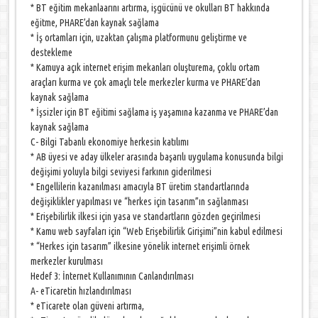
* BT eğitim mekanlaarını artırma, işgücünü ve okulları BT hakkında
eğitme, PHARE’dan kaynak sağlama
* İş ortamları için, uzaktan çalışma platformunu geliştirme ve
destekleme
* Kamuya açık internet erişim mekanları oluşturema, çoklu ortam
araçları kurma ve çok amaçlı tele merkezler kurma ve PHARE’dan
kaynak sağlama
* İşsizler için BT eğitimi sağlama iş yaşamına kazanma ve PHARE’dan
kaynak sağlama
C- Bilgi Tabanlı ekonomiye herkesin katılımı
* AB üyesi ve aday ülkeler arasında başarılı uygulama konusunda bilgi
değişimi yoluyla bilgi seviyesi farkının giderilmesi
* Engellilerin kazanılması amacıyla BT üretim standartlarında
değişiklikler yapılması ve “herkes için tasarım”ın sağlanması
* Erişebilirlik ilkesi için yasa ve standartların gözden geçirilmesi
* Kamu web sayfaları için “Web Erişebilirlik Girişimi”nin kabul edilmesi
* “Herkes için tasarım” ilkesine yönelik internet erişimli örnek
merkezler kurulması
Hedef 3: İnternet Kullanımının Canlandırılması
A- eTicaretin hızlandırılması
* eTicarete olan güveni artırma,