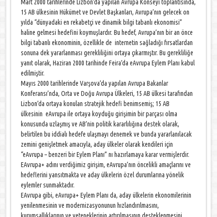
Mart 2000 tarihlerinde Lizbon’da yapılan Avrupa Konseyi toplantısında,
15 AB ülkesinin Hükümet ve Devlet Başkanları, Avrupa’nın gelecek on
yılda “dünyadaki en rekabetçi ve dinamik bilgi tabanlı ekonomisi”
haline gelmesi hedefini koymuşlardır. Bu hedef, Avrupa’nın bir an önce
bilgi tabanlı ekonominin, özellikle de internetin sağladığı fırsatlardan
sonuna dek yararlanması gerekliliğini ortaya çıkarmıştır. Bu gerekliliğe
yanıt olarak, Haziran 2000 tarihinde Feira’da eAvrupa Eylem Planı kabul
edilmiştir.
Mayıs 2000 tarihlerinde Varşova’da yapılan Avrupa Bakanlar
Konferansı’nda, Orta ve Doğu Avrupa Ülkeleri, 15 AB ülkesi tarafından
Lizbon’da ortaya konulan stratejik hedefi benimsemiş; 15 AB
ülkesinin eAvrupa ile ortaya koyduğu girişimin bir parçası olma
konusunda uzlaşmış ve AB’nin politik kararlılığına destek olarak,
belirtilen bu iddialı hedefe ulaşmayı denemek ve bunda yararlanılacak
zemini genişletmek amacıyla, aday ülkeler olarak kendileri için
“eAvrupa – benzeri bir Eylem Planı” nı hazırlamaya karar vermişlerdir.
EAvrupa+ adını verdiğimiz girişim, eAvrupa’nın öncelikli amaçlarını ve
hedeflerini yansıtmakta ve aday ülkelerin özel durumlarına yönelik
eylemler sunmaktadır.
EAvrupa gibi, eAvrupa+ Eylem Planı da, aday ülkelerin ekonomilerinin
yenilenmesinin ve modernizasyonunun hızlandırılmasını,
kurumsallıklarının ve yeteneklerinin artırılmasının desteklenmesini,