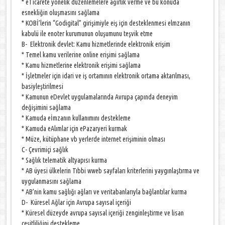
* eTicarete yönelik düzenlemelere ağırlık verme ve bu konuda
esnekliğin oluşmasını sağlama
* KOBİ’lerin “Godigital” girişimiyle eiş için desteklenmesi elmzanın
kabulü ile enoter kurumunun oluşumunu teşvik etme
B- Elektronik devlet: Kamu hizmetlerinde elektronik erişim
* Temel kamu verilerine online erişimi sağlama
* Kamu hizmetlerine elektronik erişimi sağlama
* İşletmeler için idari ve iş ortamının elektronik ortama aktarılması,
basiyleştirilmesi
* Kamunun eDevlet uygulamalarında Avrupa çapında deneyim
değişimini sağlama
* Kamuda eİmzanın kullanımını destekleme
* Kamuda eAlımlar için ePazaryeri kurmak
* Müze, kütüphane vb yerlerde internet erişiminin olması
C- Çevrimiçi sağlık
* Sağlık telematik altyapısı kurma
* AB üyesi ülkelerin Tıbbi wweb sayfaları kriterlerini yaygınlaştırma ve
uygulanmasını sağlama
* AB’nin kamu sağlığı ağları ve veritabanlarıyla bağlantılar kurma
D- Küresel Ağlar için Avrupa sayısal içeriği
* Küresel düzeyde avrupa sayısal içeriği zenginleştirme ve lisan
çeşitliliğini destekleme