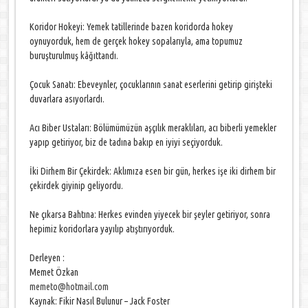
Koridor Hokeyi: Yemek tatillerinde bazen koridorda hokey
oynuyorduk, hem de gerçek hokey sopalarıyla, ama topumuz
buruşturulmuş kâğıttandı.
Çocuk Sanatı: Ebeveynler, çocuklarının sanat eserlerini getirip girişteki
duvarlara asıyorlardı.
Acı Biber Ustaları: Bölümümüzün aşçılık meraklıları, acı biberli yemekler
yapıp getiriyor, biz de tadına bakıp en iyiyi seçiyorduk.
İki Dirhem Bir Çekirdek: Aklımıza esen bir gün, herkes işe iki dirhem bir
çekirdek giyinip geliyordu.
Ne çıkarsa Bahtına: Herkes evinden yiyecek bir şeyler getiriyor, sonra
hepimiz koridorlara yayılıp atıştırıyorduk.
Derleyen :
Memet Özkan
memeto@hotmail.com
Kaynak: Fikir Nasıl Bulunur – Jack Foster