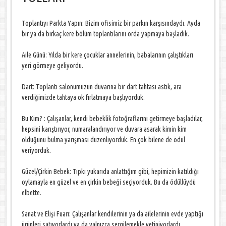
Toplantıyı Parkta Yapın: Bizim ofisimiz bir parkın karşısındaydı. Ayda
bir ya da birkaç kere bölüm toplantılarını orda yapmaya başladık.
Aile Günü: Yılda bir kere çocuklar annelerinin, babalarının çalıştıkları
yeri görmeye geliyordu.
Dart: Toplantı salonumuzun duvarına bir dart tahtası astık, ara
verdiğimizde tahtaya ok fırlatmaya başlıyorduk.
Bu Kim? : Çalışanlar, kendi bebeklik fotoğraflarını getirmeye başladılar,
hepsini karıştırıyor, numaralandırıyor ve duvara asarak kimin kim
olduğunu bulma yarışması düzenliyorduk. En çok bilene de ödül
veriyorduk.
Güzel/Çirkin Bebek: Tıpkı yukarıda anlattığım gibi, hepimizin katıldığı
oylamayla en güzel ve en çirkin bebeği seçiyorduk. Bu da ödüllüydü
elbette.
Sanat ve Elişi Fuarı: Çalışanlar kendilerinin ya da ailelerinin evde yaptığı
ürünleri satıyorlardı ya da yalnızca sergilemekle yetiniyorlardı.