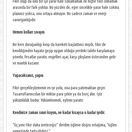
Fikri olup da onu bir işe yarar hale sokamamak ile hiçbir fikri olmamak
arasında bir fark yoktur. Bu yüzden de, eğer öncelikle yarar hale sokma
planınız yoksa, onu ortaya atmayın. Bu sadece zaman ve enerji
savurganlığıdır.
Hemen kolları sıvayın
Bir kere durağanlığı kırıp da hareketi başlattınız mıydı, fikir de
kendiliğinden hayata geçip uygun olduğu yerdeki talebi karşılamaya
yönelir, fırsatlar yaratır, engelleri aşar, karşı çıkışların üstesinden gelir
ve mantık kazanır.
Yapacaksanız, yapın
Fikri gerçekleştirmenin en iyi yolu, ona para yatırmaktan geçer.
Tasarruflarınızdan bir miktar para çekin ya da borç alın. İşte
yükümlülük budur. Yükümlenmek, eylemi yaratır.
Kendinize zaman sınırı koyun, ne kadar kısaysa o kadar iyidir.
“Üç yeni fikir daha üreteceğiz” derdim öğlene doğru ortağıma, “öğlen
yemeğinde tartışabiliriz.”