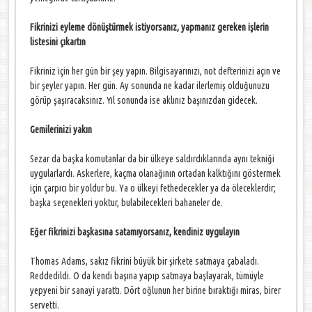
Fikrinizi eyleme dönüştürmek istiyorsanız, yapmanız gereken işlerin
listesini çıkartın
Fikriniz için her gün bir şey yapın. Bilgisayarınızı, not defterinizi açın ve
bir şeyler yapın. Her gün. Ay sonunda ne kadar ilerlemiş olduğunuzu
görüp şaşıracaksınız. Yıl sonunda ise aklınız başınızdan gidecek.
Gemilerinizi yakın
Sezar da başka komutanlar da bir ülkeye saldırdıklarında aynı tekniği
uygularlardı. Askerlere, kaçma olanağının ortadan kalktığını göstermek
için çarpıcı bir yoldur bu. Ya o ülkeyi fethedecekler ya da öleceklerdir;
başka seçenekleri yoktur, bulabilecekleri bahaneler de.
Eğer fikrinizi başkasına satamıyorsanız, kendiniz uygulayın
Thomas Adams, sakız fikrini büyük bir şirkete satmaya çabaladı.
Reddedildi. O da kendi başına yapıp satmaya başlayarak, tümüyle
yepyeni bir sanayi yarattı. Dört oğlunun her birine bıraktığı miras, birer
servetti.