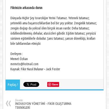
Fikrinizin arkasında durun
Dünyada Hiçbir Şey Israrcılığın Yerini Tutamaz. Yetenek tutamaz;
yetenekli ama başarısızlıklardan bol bir şey yoktur. Zenginlik tutamaz;
zengin doğup da yoksul ölen birçok insan vardır. Deha tutamaz;
ödüllendirilmemiş dehalar, atasözleri gibidir. Eğitim tutamaz; yeryüzü
sürünen eğitimlilerle doludur. Şans tutamaz; şansın dönekliği, kralları
bile tahtlarından etmiştir.
Derleyen :
Memet Özkan
memeto@hotmail.com
Kaynak: Fikir Nasıl Bulunur – Jack Foster
Paylaş !
Save
Önceki:
İNOVASYON YÖNETİMİ - FİKİR OLUŞTURMA
TEKNİKLERİ