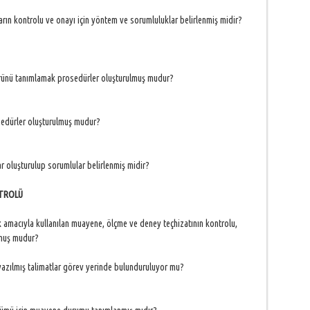
arın kontrolu ve onayı için yöntem ve sorumluluklar belirlenmiş midir?
ürünü tanımlamak prosedürler oluşturulmuş mudur?
sedürler oluşturulmuş mudur?
r oluşturulup sorumlular belirlenmiş midir?
NTROLÜ
 amacıyla kullanılan muayene, ölçme ve deney teçhizatının kontrolu,
lmuş mudur?
 yazılmış talimatlar görev yerinde bulunduruluyor mu?