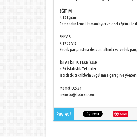
EĞİTİM
4.18 Eğitim
Personelin temel, tamamlayıcı ve özel eğitimi ile i
SERVİS
4.19 servis
Yedek parça listesi denetim altında ve yedek pa
İSTATİSTİK TEKNİKLERİ
4.20 İstatistik Teknikler
İstatistik tekniklerin uygulanma gereği ve yöntem
Memet Özkan
memeto@hotmail.com
Paylaş !
Save