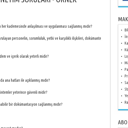
MAK
şun her kademesinde anlaşılması ve uygulanması sağlanmış mıdır?
Bi
İn
rulayan personelin, sorumluluk, yetki ve karşılıklı ilişkileri, dokümante
Ka
Kü
dem ve içerik olarak yeterli midir?
Lo
Ma
Pa
Pr
a ana hatları ile açıklanmış mıdır?
Sa
St
yöntemler yeterince güvenli midir?
Ye
Ra
nabilir bir dokümantasyon sağlanmış mıdır?
ABO