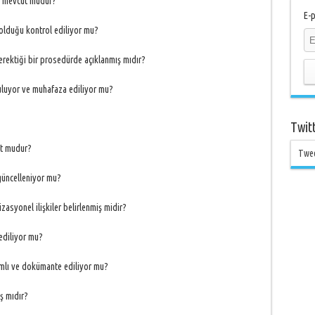
ür mevcut mudur?
E-p
 olduğu kontrol ediliyor mu?
 gerektiği bir prosedürde açıklanmış mıdır?
tuluyor ve muhafaza ediliyor mu?
Twit
ut mudur?
Twe
 güncelleniyor mu?
zasyonel ilişkiler belirlenmiş midir?
 ediliyor mu?
nımlı ve dokümante ediliyor mu?
ş mıdır?