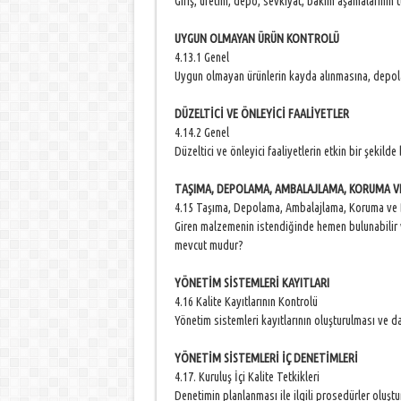
Giriş, üretim, depo, sevkiyat, bakım aşamalarının
UYGUN OLMAYAN ÜRÜN KONTROLÜ
4.13.1 Genel
Uygun olmayan ürünlerin kayda alınmasına, depola
DÜZELTİCİ VE ÖNLEYİCİ FAALİYETLER
4.14.2 Genel
Düzeltici ve önleyici faaliyetlerin etkin bir şekild
TAŞIMA, DEPOLAMA, AMBALAJLAMA, KORUMA V
4.15 Taşıma, Depolama, Ambalajlama, Koruma ve 
Giren malzemenin istendiğinde hemen bulunabilir 
mevcut mudur?
YÖNETİM SİSTEMLERİ KAYITLARI
4.16 Kalite Kayıtlarının Kontrolü
Yönetim sistemleri kayıtlarının oluşturulması ve da
YÖNETİM SİSTEMLERİ İÇ DENETİMLERİ
4.17. Kuruluş İçi Kalite Tetkikleri
Denetimin planlanması ile ilgili prosedürler oluş