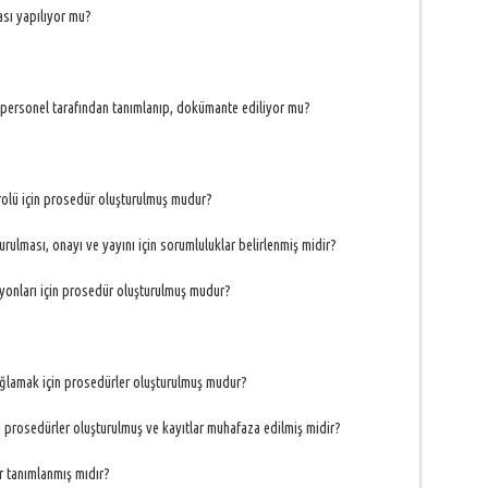
sı yapılıyor mu?
 personel tarafından tanımlanıp, dokümante ediliyor mu?
rolü için prosedür oluşturulmuş mudur?
rulması, onayı ve yayını için sorumluluklar belirlenmiş midir?
yonları için prosedür oluşturulmuş mudur?
sağlamak için prosedürler oluşturulmuş mudur?
gili prosedürler oluşturulmuş ve kayıtlar muhafaza edilmiş midir?
er tanımlanmış mıdır?