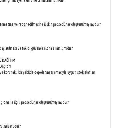
 tümü için muayene durumu tanımlanmış mıdır?
nmasına ve rapor edilmesine ilişkin prosedürler oluşturulmuş mudur?
e başlatılması ve takibi güvence altına alınmış mıdır?
E DAĞITIM
Dağıtım
ve korunaklı bir şekilde depolanması amacıyla uygun stok alanları
ğıtımı ile ilgili prosedürler oluşturulmuş mudur?
turulmuş mudur?