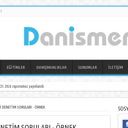
?
EĞİTİMLER
DANIŞMANLIKLAR
SUNUMLAR
İLETİŞİM
S 2026 raporumuz yayınlandı.
Çİ DENETİM SORULARI - ÖRNEK
SOS
DENETİM SORULARI - ÖRNEK