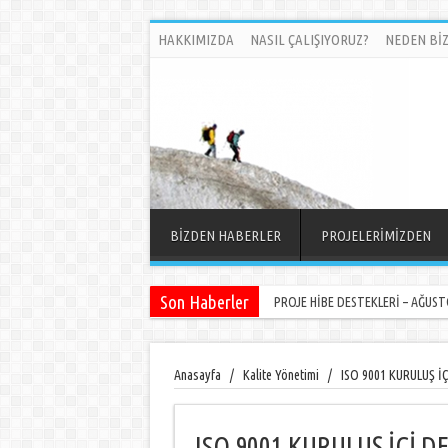
HAKKIMIZDA
NASIL ÇALIŞIYORUZ?
NEDEN BİZ
BİZDEN HABERLER
PROJELERİMİZDEN
Son Haberler
PROJE HİBE DESTEKLERİ – AĞUSTO
Anasayfa
/
Kalite Yönetimi
/
ISO 9001 KURULUŞ İ
ISO 9001 KURULUŞ İÇİ 