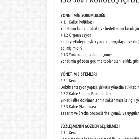
YÖNETİMİN SORUMLULUĞU
4.1.1 Kalite Politikası
Yönetimin kalite, politika ve hedeflerinin kurulu
4.1.2 Organizasyon
Kaliteyi etkileyen işleri yöneten, uygulayan ve doğ
edilmiş midir?
4.1.3 Yönetimin gözden geçirmesi
Yönetimin gözden geçirme toplantıları, sıklık, gün
YÖNETİM SİSTEMLERİ
4.2.1 Genel
Dokümantasyon yapısı, şirketin yönetim el kitabınd
4.2.2 Kalite Sistemi Prosedürleri
Şirket kalite dokümanlarının saklanması ile ilgili 
4.2.3 Kalite Planlaması
Tasarım ve üretim proseslerine uyumlu ve uygula
SÖZLEŞMENİN GÖZDEN GEÇİRİLMESİ
4.3.1 Genel