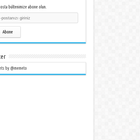
osta bültenimize abone olun.
Abone
ter
ets by @memeto