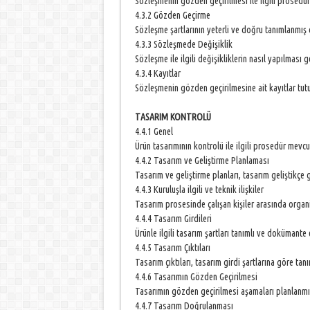
Sözleşmenin gözden geçirilmesi ile ilgili prosed
4.3.2 Gözden Geçirme
Sözleşme şartlarının yeterli ve doğru tanımlanmış
4.3.3 Sözleşmede Değişiklik
Sözleşme ile ilgili değişikliklerin nasıl yapılması
4.3.4 Kayıtlar
Sözleşmenin gözden geçirilmesine ait kayıtlar tu
TASARIM KONTROLÜ
4.4.1 Genel
Ürün tasarımının kontrolü ile ilgili prosedür mevc
4.4.2 Tasarım ve Geliştirme Planlaması
Tasarım ve geliştirme planları, tasarım geliştikçe
4.4.3 Kuruluşla ilgili ve teknik ilişkiler
Tasarım prosesinde çalışan kişiler arasında organi
4.4.4 Tasarım Girdileri
Ürünle ilgili tasarım şartları tanımlı ve dokümante
4.4.5 Tasarım Çıktıları
Tasarım çıktıları, tasarım girdi şartlarına göre ta
4.4.6 Tasarımın Gözden Geçirilmesi
Tasarımın gözden geçirilmesi aşamaları planlanmı
4.4.7 Tasarım Doğrulanması