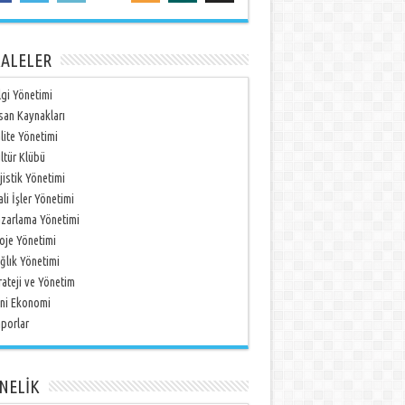
ALELER
lgi Yönetimi
san Kaynakları
lite Yönetimi
ltür Klübü
jistik Yönetimi
li İşler Yönetimi
zarlama Yönetimi
oje Yönetimi
ğlık Yönetimi
rateji ve Yönetim
ni Ekonomi
porlar
NELİK