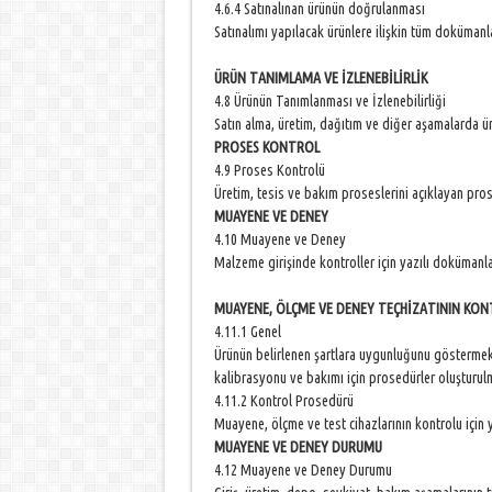
4.6.4 Satınalınan ürünün doğrulanması
Satınalımı yapılacak ürünlere ilişkin tüm dokümanl
ÜRÜN TANIMLAMA VE İZLENEBİLİRLİK
4.8 Ürünün Tanımlanması ve İzlenebilirliği
Satın alma, üretim, dağıtım ve diğer aşamalarda 
PROSES KONTROL
4.9 Proses Kontrolü
Üretim, tesis ve bakım proseslerini açıklayan pro
MUAYENE VE DENEY
4.10 Muayene ve Deney
Malzeme girişinde kontroller için yazılı dokümanla
MUAYENE, ÖLÇME VE DENEY TEÇHİZATININ KO
4.11.1 Genel
Ürünün belirlenen şartlara uygunluğunu göstermek
kalibrasyonu ve bakımı için prosedürler oluşturu
4.11.2 Kontrol Prosedürü
Muayene, ölçme ve test cihazlarının kontrolu için
MUAYENE VE DENEY DURUMU
4.12 Muayene ve Deney Durumu