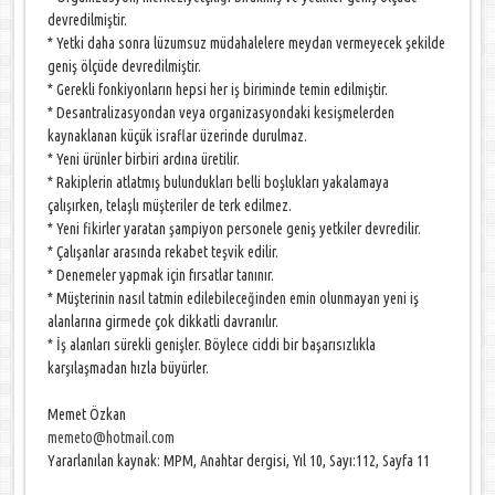
devredilmiştir.
* Yetki daha sonra lüzumsuz müdahalelere meydan vermeyecek şekilde
geniş ölçüde devredilmiştir.
* Gerekli fonkiyonların hepsi her iş biriminde temin edilmiştir.
* Desantralizasyondan veya organizasyondaki kesişmelerden
kaynaklanan küçük israflar üzerinde durulmaz.
* Yeni ürünler birbiri ardına üretilir.
* Rakiplerin atlatmış bulundukları belli boşlukları yakalamaya
çalışırken, telaşlı müşteriler de terk edilmez.
* Yeni fikirler yaratan şampiyon personele geniş yetkiler devredilir.
* Çalışanlar arasında rekabet teşvik edilir.
* Denemeler yapmak için fırsatlar tanınır.
* Müşterinin nasıl tatmin edilebileceğinden emin olunmayan yeni iş
alanlarına girmede çok dikkatli davranılır.
* İş alanları sürekli genişler. Böylece ciddi bir başarısızlıkla
karşılaşmadan hızla büyürler.
Memet Özkan
memeto@hotmail.com
Yararlanılan kaynak: MPM, Anahtar dergisi, Yıl 10, Sayı:112, Sayfa 11