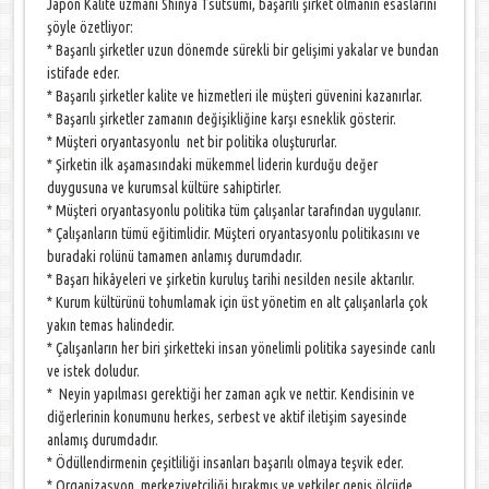
Japon Kalite uzmanı Shinya Tsutsumi, başarılı şirket olmanın esaslarını
şöyle özetliyor:
* Başarılı şirketler uzun dönemde sürekli bir gelişimi yakalar ve bundan
istifade eder.
* Başarılı şirketler kalite ve hizmetleri ile müşteri güvenini kazanırlar.
* Başarılı şirketler zamanın değişikliğine karşı esneklik gösterir.
* Müşteri oryantasyonlu net bir politika oluştururlar.
* Şirketin ilk aşamasındaki mükemmel liderin kurduğu değer
duygusuna ve kurumsal kültüre sahiptirler.
* Müşteri oryantasyonlu politika tüm çalışanlar tarafından uygulanır.
* Çalışanların tümü eğitimlidir. Müşteri oryantasyonlu politikasını ve
buradaki rolünü tamamen anlamış durumdadır.
* Başarı hikâyeleri ve şirketin kuruluş tarihi nesilden nesile aktarılır.
* Kurum kültürünü tohumlamak için üst yönetim en alt çalışanlarla çok
yakın temas halindedir.
* Çalışanların her biri şirketteki insan yönelimli politika sayesinde canlı
ve istek doludur.
* Neyin yapılması gerektiği her zaman açık ve nettir. Kendisinin ve
diğerlerinin konumunu herkes, serbest ve aktif iletişim sayesinde
anlamış durumdadır.
* Ödüllendirmenin çeşitliliği insanları başarılı olmaya teşvik eder.
* Organizasyon, merkeziyetçiliği bırakmış ve yetkiler geniş ölçüde