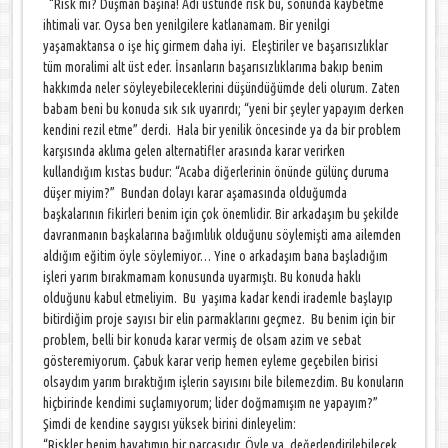
“Risk mi? Düşman başına! Adı üstünde risk bu, sonunda kaybetme
ihtimali var. Oysa ben yenilgilere katlanamam. Bir yenilgi
yaşamaktansa o işe hiç girmem daha iyi. Eleştiriler ve başarısızlıklar
tüm moralimi alt üst eder. İnsanların başarısızlıklarıma bakıp benim
hakkımda neler söyleyebileceklerini düşündüğümde deli olurum. Zaten
babam beni bu konuda sık sık uyarırdı; “yeni bir şeyler yapayım derken
kendini rezil etme” derdi. Hala bir yenilik öncesinde ya da bir problem
karşısında aklıma gelen alternatifler arasında karar verirken
kullandığım kıstas budur:
“Acaba diğerlerinin önünde gülünç duruma
düşer miyim?” Bundan dolayı karar aşamasında olduğumda
başkalarının fikirleri benim için çok önemlidir. Bir arkadaşım bu şekilde
davranmanın başkalarına bağımlılık olduğunu söylemişti ama ailemden
aldığım eğitim öyle söylemiyor… Yine o arkadaşım bana başladığım
işleri yarım bırakmamam konusunda uyarmıştı. Bu konuda haklı
olduğunu kabul etmeliyim. Bu yaşıma kadar kendi irademle başlayıp
bitirdiğim proje sayısı bir elin parmaklarını geçmez. Bu benim için bir
problem, belli bir konuda karar vermiş de olsam azim ve sebat
gösteremiyorum. Çabuk karar verip hemen eyleme geçebilen birisi
olsaydım yarım bıraktığım işlerin sayısını bile bilemezdim. Bu konuların
hiçbirinde kendimi suçlamıyorum; lider doğmamışım ne yapayım?”
Şimdi de kendine saygısı yüksek birini dinleyelim:
“Riskler benim hayatımın bir parçasıdır. Öyle ya, değerlendirilebilecek