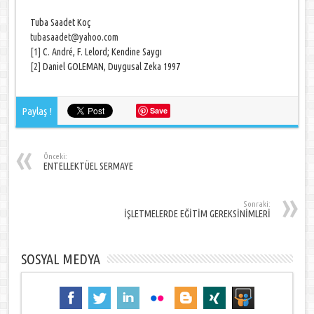
Tuba Saadet Koç
tubasaadet@yahoo.com
[1]
C. André, F. Lelord; Kendine Saygı
[2]
Daniel GOLEMAN, Duygusal Zeka 1997
Paylaş !
Save
Önceki:
ENTELLEKTÜEL SERMAYE
Sonraki:
İŞLETMELERDE EĞİTİM GEREKSİNİMLERİ
SOSYAL MEDYA