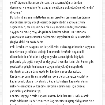
yenil” diyordu. Başarısız olursam, bu başarısızlığın ardından
düşünüyor ve kendime “en azından yeniliklere açık olduğunu öğrendin”
diyorum.”
Bu iki farklı insanın anlattıkları yaşam tercihleri tamamen kendilerine
duydukları saygıya bağlı olarak değişmektedir. Yaptığımız tüm
seçimlerimizi, mesleğimizden olası eş seçimize kadar, kendimize
saygımızın bize çizdiği doğrultuda hareket ederiz. Bu satırların
yazarının ve okuyucusunun da kendine saygıları bu iki uç arasındaki
çizgiye dahil bir noktadadır.
Peki kendimize saygımız ne ile şekillenir? Psikologlar kendine saygının
temellerinin çocuklukta atıldığı konusunda hemfikir. Hayatın ilk
dönemlerinde ufak ufak başlayan şeyler zaman içinde büyüyüp
gelişerek çok çeşitli sosyal ve duygusal beceriler halini alır. Bunun gibi,
çocuklukta geliştirilen kendine saygının büyüklüğü nispetinde
de ileriki yaşlarda daha güçlü bir kendine saygı oluşacaktır.
Kendine saygının finans modeli’ne göre de başlangıçta kapital ne
kadar büyük olursa risk almak o kadar kolaylaşır, kazançlar alınan
risklerle orantılıdır ve kendine saygının azalmaması için düzenli
yatırımlar yapılmalıdır.”
[1]
Kendine saygıyı özetle BAŞARILARIMIZ bölü İDEALLERİMİZ olarak
ifade edebiliriz. Hedeflerimizden kaç tanesine ulaşmış olduğumuz bize