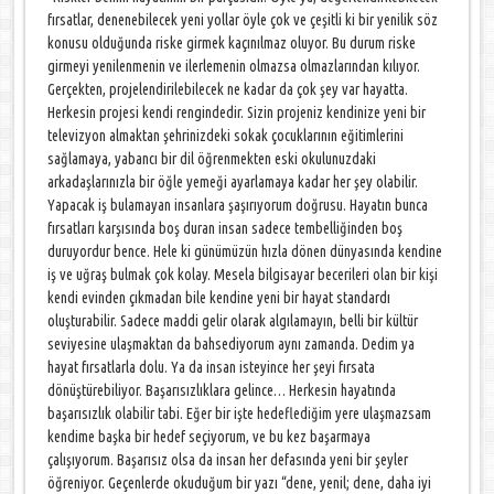
fırsatlar, denenebilecek yeni yollar öyle çok ve çeşitli ki bir yenilik söz
konusu olduğunda riske girmek kaçınılmaz oluyor. Bu durum riske
girmeyi yenilenmenin ve ilerlemenin olmazsa olmazlarından kılıyor.
Gerçekten, projelendirilebilecek ne kadar da çok şey var hayatta.
Herkesin projesi kendi rengindedir. Sizin projeniz kendinize yeni bir
televizyon almaktan şehrinizdeki sokak çocuklarının eğitimlerini
sağlamaya, yabancı bir dil öğrenmekten eski okulunuzdaki
arkadaşlarınızla bir öğle yemeği ayarlamaya kadar her şey olabilir.
Yapacak iş bulamayan insanlara şaşırıyorum doğrusu. Hayatın bunca
fırsatları karşısında boş duran insan sadece tembelliğinden boş
duruyordur bence. Hele ki günümüzün hızla dönen dünyasında kendine
iş ve uğraş bulmak çok kolay. Mesela bilgisayar becerileri olan bir kişi
kendi evinden çıkmadan bile kendine yeni bir hayat standardı
oluşturabilir. Sadece maddi gelir olarak algılamayın, belli bir kültür
seviyesine ulaşmaktan da bahsediyorum aynı zamanda. Dedim ya
hayat fırsatlarla dolu. Ya da insan isteyince her şeyi fırsata
dönüştürebiliyor. Başarısızlıklara gelince… Herkesin hayatında
başarısızlık olabilir tabi. Eğer bir işte hedeflediğim yere ulaşmazsam
kendime başka bir hedef seçiyorum, ve bu kez başarmaya
çalışıyorum. Başarısız olsa da insan her defasında yeni bir şeyler
öğreniyor. Geçenlerde okuduğum bir yazı “dene, yenil; dene, daha iyi