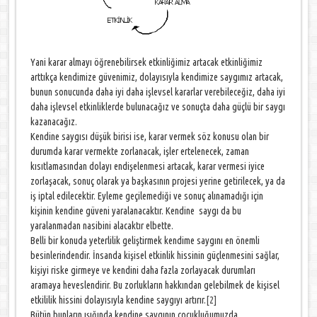
Yani karar almayı öğrenebilirsek etkinliğimiz artacak etkinliğimiz
arttıkça kendimize güvenimiz, dolayısıyla kendimize saygımız artacak,
bunun sonucunda daha iyi daha işlevsel kararlar verebileceğiz, daha iyi
daha işlevsel etkinliklerde bulunacağız ve sonuçta daha güçlü bir saygı
kazanacağız.
Kendine saygısı düşük birisi ise, karar vermek söz konusu olan bir
durumda karar vermekte zorlanacak, işler ertelenecek, zaman
kısıtlamasından dolayı endişelenmesi artacak, karar vermesi iyice
zorlaşacak, sonuç olarak ya başkasının projesi yerine getirilecek, ya da
iş iptal edilecektir. Eyleme geçilemediği ve sonuç alınamadığı için
kişinin kendine güveni yaralanacaktır. Kendine saygı da bu
yaralanmadan nasibini alacaktır elbette.
Belli bir konuda yeterlilik geliştirmek kendime saygını en önemli
besinlerindendir. İnsanda kişisel etkinlik hissinin güçlenmesini sağlar,
kişiyi riske girmeye ve kendini daha fazla zorlayacak durumları
aramaya heveslendirir. Bu zorlukların hakkından gelebilmek de kişisel
etkililik hissini dolayısıyla kendine saygıyı artırır.
[2]
Bütün bunların ışığında kendine saygının çocukluğumuzda