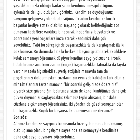
yaşadıklarımızla olduğu kadar şu an kendimizi meşgul ettiğimiz
eylemlerle de ilgili olduğunu görürüz. Kendimize duyduğumuz
saygının gelişmesi yolunda atacağımız ilk adım kendimize küçük
başarılar hediye etmek olabilir. Başlangıç olarak belirlediğimiz zor
olmayan hedeflere vardıkça bir sonraki hedefimizi büyüterek ve
sonrasında yeni başarılara imza atarak kendimizi daha çok
sevebiliriz. Tabi bu süreç içinde başarısızlıklarla da karşılaşmak illa ki
söz konusu. Bu durumda hele ki herkesin başına gelebilecek aksiliklere
kulak asmamayı öğrenmek düşüyor kendine saygı yolcusuna. İronik
bulabilirsiniz ama kimi zaman (küçük) başarısızlıklar tatmakta da fayda
vardır. Mesela hiç sürekli alışveriş ettiğiniz manavda tam da
poşetlerinizi doldurmuşken cüzdanınızın evinizde kaldığını fark ettiniz
mi? Elmalarınızı tartan manavın “bir sonraki gelişinizde ödersiniz”
diyerek size güvendiğini belirtmesi sizin de kendi kimliğinize daha çok
güven duymanızı sağlayacaktır. Olumsuz tepki alırsanız, bir daha
cüzdansız çıkmamayı öğrenirsiniz. İki yönden de güzel sonuçları olan
bir başarısızlık. Küçük bir başarısızlık denemesine ne dersiniz?
Son söz:
Ailemiz kendimize saygımız konusunda bize iyi bir miras bırakmamış
olabilir, ama planlı bir çalışma sayesinde az sermayeyle kendimize
daha çok saygı duymayı öğrenebiliriz.