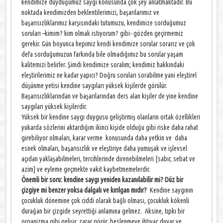
kendimize duyduğumuz saygı konusunda çok şey anlatmaktadır. Bu
noktada kendimizden beklentilerimizi, başarılarımız ve
başarısızlıklarımız karşısındaki tutumuzu, kendimize sorduğumuz
soruları –kimim? kim olmak istiyorum? gibi- gözden geçirmemiz
gerekir. Gün boyunca hepimiz kendi kendimize sorular sorarız ve çok
defa sorduğumuzun farkında bile olmadığımız bu sorular yaşam
kalitemizi belirler. Şimdi kendimize soralım; kendimiz hakkındaki
eleştirilerimiz ne kadar yapıcı? Doğru soruları sorabilme yani eleştirel
düşünme yetisi kendine saygıları yüksek kişilerde görülür.
Başarısızlıklarından ve başarılarından ders alan kişiler de yine kendine
saygıları yüksek kişilerdir.
Yüksek bir kendine saygı duygusu geliştirmiş olanların ortak özellikleri
yukarda sözlerini aktardığım ikinci kişide olduğu gibi riske daha rahat
girebiliyor olmaları, karar verme konusunda daha yetkin ve daha
esnek olmaları, başarısızlık ve eleştiriye daha yumuşak ve işlevsel
açıdan yaklaşabilmeleri, tercihlerinde direnebilmeleri [sabır, sebat ve
azim] ve eyleme geçmekte vakit kaybetmemelerdir.
Önemli bir soru: kendine saygı yeniden kazanılabilir mi? Düz bir
çizgiye mi benzer yoksa dalgalı ve kırılgan mıdır?
Kendine saygının
çocukluk dönemine çok ciddi olarak bağlı olması, çocukluk kökenli
durağan bir çizgide seyrettiği anlamına gelmez. Aksine, tıpkı bir
organizma gibi gelişir, zarar görür, beslenmeye ihtiyaç duyar ve