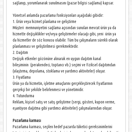
sağlanıp, yorumlanarak sunulmasını (pazar bilgisi sağlama) kapsar.
Yönetsel anlamda pazarlama fonksiyonları aşağıdaki gibidir:
1. Ürün veya hizmet planlama ve geliştirme
Müşteri memnuniyetini sağlama açısından sunulan mevcut ürün ya da
hizmette değişiklikler ve/veya geliştirmeler olacağı gibi, yeni ürün ya
da hizmetler de söz konusu olabilir. Tüm bu çalışmaların sürekli olarak
planlanması ve geliştirilmesi gerekmektedir.
2. Dağıtım
Değişik etkenler gözönüne alınarak en uygun dağıtım kanal
bileşiminin (perakendeci, toptancı vb.) seçimi ve fiziksel dağıtımdan
(ulaştırma, depolama, stoklama ve yardımcı aktiviteler) oluşur.
3. Fiyatlama
Ürün ya da hizmetin, işletme amaçlarını gerçekleştirecek fiyatlarının
gerçekçi bir şekilde belirlenmesi ve yönetimidir.
4. Tutundurma
Reklam, kişisel satış ve satış geliştirme (sergi, gösteri, kupon verme,
eşantiyon dağıtma gibi yardımcı aktiviteler) çalışmalarından oluşur.
Pazarlama karması
Pazarlama karması, seçilen hedef pazarda tüketici gereksinimlerini