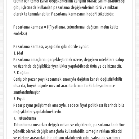
tatmin için temel karar değişkenlerinin karışımı olarak tanımlanabileceği
gibi, işletmede kullanılan pazarlama değişkenlerinin türü ve miktarı
olarak ta tanımlanabilir. Pazarlama karmasının hedefi tüketicidir.
Pazarlama karması = f(Fiyatlama, tutundurma, dağıtım, malın kalite
endeksi)
Pazarlama karması, aşağıdaki gibi dörde ayrılır:
1. Mal
Pazarlama amaçlarını gerçekleştirmek üzere, değişken niteliklere sahip
ve üzerinde değişiklikler/yenilikler yapılabilecek ürün ya da hizmettir.
2. Dağıtım
Geniş bir pazar payı kazanmak amacıyla dağıtım kanalı değiştirilebilir
olsa da, büyük ölçüde mevcut aracı türlerinin farklı bileşimlerince
sınırlandırılmıştır.
3. Fiyat
Pazar payını geliştirmek amacıyla, sadece fiyat politikası üzerinde bile
değişiklikler yapılabilmektedir.
4. Tutundurma
Tutundurma unsurları değişik ortam ve ölçeklerde, pazarlama hedefine
yönelik olarak değişik amaçlarla kullanılabilir. Örneğin reklam tüketici
ve işletme arasındaki bir iletişim olabileceği gibi, satışa da yardımcı