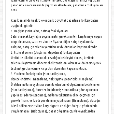
İşletmelerin ürün ya da hizmetlerini tüketiciye ulaştıma amaçlı yaptıkları
pazarlama süreci esnasında yaptıkları aktivitelere, pazarlama fonksiyonları
denir.
Klasik anlamda (makro ekonomik boyutta) pazarlama fonksiyonları
aşağıdaki gibidir:
1. Değişim (satın alma, satma) fonksiyonları
Satın alınacak kaynağın seçimi, malın gereksinimleri karşılamaya uygun
olup olmaması, satıcı ve alıcı ile fiyat ve diğer satış koşullarında
anlaşma, satış için talebin yaratılması vb. durumları kapsamaktadır.
2. Fiziksel sunum (ulaştırma, depolama) fonksiyonları
Üretici ile tüketici arasındaki uzaklığın belirleyici olması, üretimin-
talebin-ulaştırmanın dönemsel-düzensiz-ani olması ve önlenemeyecek
teslimat gecikmelerine karşı olan durumları kapsamaktadır.
3. Yardımcı fonksiyonlar (standartlaştırma,
derecelendirme, finanslama, risk taşıma, pazar bilgisi sağlama)
Üretilen malların uyulması zorunlu olan temel ölçütlerinin belirlenmesi
(standartlaştırma), önceden belirlenmiş standartlara göre ayırımının
yapılması (derecelendirme), malların tüketicinin eline geçmesi için
gerekli finans ve kredi yönetiminin yapılmasını (finanslama), alacağın
tahsil edilememe riskine karşı sigorta ve diğer önleyici yöntemlerin
uygulanmasını (risk taşıma), pazar bilgisinin çeşitli kaynaklardan