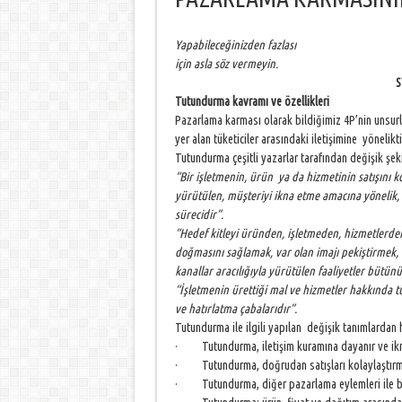
Yapabileceğinizden fazlası
için asla söz vermeyin.
SYRU
Tutundurma kavramı ve özellikleri
Pazarlama karması olarak bildiğimiz 4P’nin unsurl
yer alan tüketiciler arasındaki iletişimine yönelikti
Tutundurma çeşitli yazarlar tarafından değişik şeki
“Bir işletmenin, ürün ya da hizmetinin satışını k
yürütülen, müşteriyi ikna etme amacına yönelik, 
sürecidir”.
“Hedef kitleyi üründen, işletmeden, hizmetlerden
doğmasını sağlamak, var olan imajı pekiştirmek, 
kanallar aracılığıyla yürütülen faaliyetler bütün
“İşletmenin ürettiği mal ve hizmetler hakkında tü
ve hatırlatma çabalarıdır”.
Tutundurma ile ilgili yapılan değişik tanımlardan h
· Tutundurma, iletişim kuramına dayanır ve ikna 
· Tutundurma, doğrudan satışları kolaylaştırma 
· Tutundurma, diğer pazarlama eylemleri ile birli