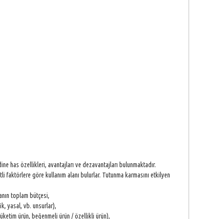
e has özellikleri, avantajları ve dezavantajları bulunmaktadır.
i faktörlere göre kullanım alanı bulurlar. Tutunma karmasını etkilyen
nın toplam bütçesi,
 yasal, vb. unsurlar),
ketim ürün, beğenmeli ürün / özellikli ürün),