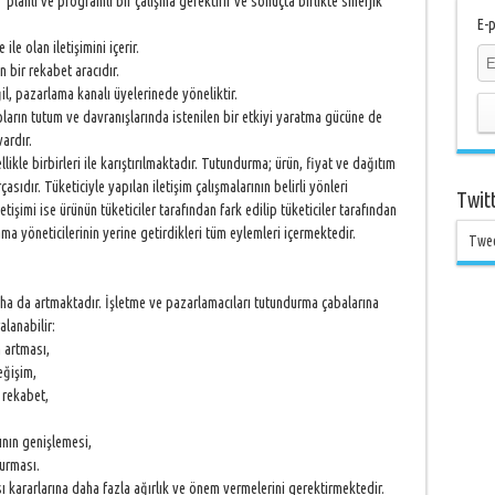
nlı ve programlı bir çalışma gerektirir ve sonuçta birlikte sinerjik
E-p
e olan iletişimini içerir.
bir rekabet aracıdır.
 pazarlama kanalı üyelerinede yöneliktir.
pların tutum ve davranışlarında istenilen bir etkiyi yaratma gücüne de
vardır.
ikle birbirleri ile karıştırılmaktadır. Tutundurma; ürün, fiyat ve dağıtım
asıdır. Tüketiciyle yapılan iletişim çalışmalarının belirli yönleri
Twit
tişimi ise ürünün tüketiciler tarafından fark edilip tüketiciler tarafından
ma yöneticilerinin yerine getirdikleri tüm eylemleri içermektedir.
Twe
a da artmaktadır. İşletme ve pazarlamacıları tutundurma çabalarına
lanabilir:
 artması,
eğişim,
rekabet,
nın genişlemesi,
urması.
 kararlarına daha fazla ağırlık ve önem vermelerini gerektirmektedir.