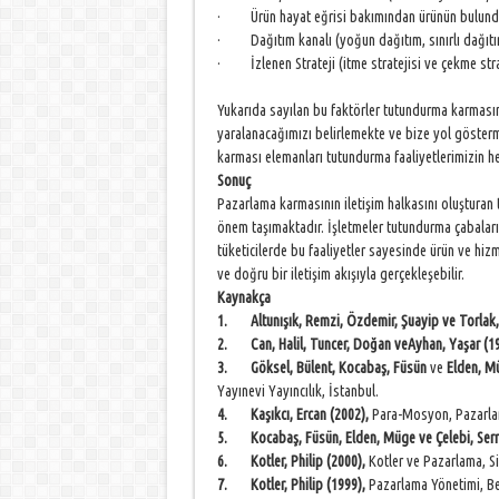
· Ürün hayat eğrisi bakımından ürünün bulunduğu
· Dağıtım kanalı (yoğun dağıtım, sınırlı dağıtım
· İzlenen Strateji (itme stratejisi ve çekme strat
Yukarıda sayılan bu faktörler tutundurma karması
yaralanacağımızı belirlemekte ve bize yol göster
karması elemanları tutundurma faaliyetlerimizin h
Sonuç
Pazarlama karmasının iletişim halkasını oluşturan
önem taşımaktadır. İşletmeler tutundurma çabalarıyl
tüketicilerde bu faaliyetler sayesinde ürün ve hizm
ve doğru bir iletişim akışıyla gerçekleşebilir.
Kaynakça
1.
Altunışık, Remzi, Özdemir, Şuayip ve Torlak
2.
Can, Halil, Tuncer, Doğan veAyhan, Yaşar (1
3.
Göksel, Bülent, Kocabaş, Füsün
ve
Elden, Mü
Yayınevi Yayıncılık, İstanbul.
4.
Kaşıkcı, Ercan (2002),
Para-Mosyon, Pazarlama
5.
Kocabaş, Füsün, Elden, Müge ve Çelebi, Serra
6.
Kotler, Philip (2000),
Kotler ve Pazarlama, Si
7.
Kotler, Philip (1999),
Pazarlama Yönetimi, Be