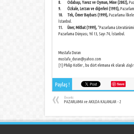
8.
Odabaşı, Yavuz ve Oyman, Mine (2002),
Paz
9.
Özkale, Lerzan ve diğerleri (1995),
Pazarlama
10.
Tek, Ömer Baybars (1999),
Pazarlama İlkele
İstanbul.
11.
Üner, Mithat (1999),
“Pazarlama Literatürümü
Pazarlama Dünyası, Yıl 13, Sayı 74, İstanbul.
Mustafa Duran
mustafa_duran@yahoo.com
[1]
Philip Kotler , bu dört elemana ek olarak
doğr
Paylaş !
Save
Önceki:
PAZARLAMA ve AKILDA KALANLAR - 2