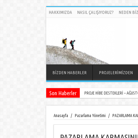
HAKKIMIZDA
NASIL ÇALIŞIYORUZ?
NEDEN BİZ
BİZDEN HABERLER
PROJELERİMİZDEN
Son Haberler
PROJE HİBE DESTEKLERİ – AĞUSTO
Anasayfa
/
Pazarlama Yönetimi
/
PAZARLAMA KAR
PAZARLAMA KARMASININ