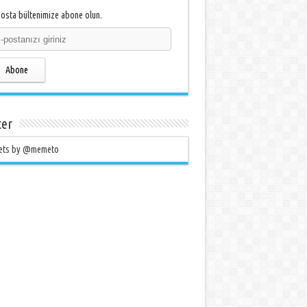
osta bültenimize abone olun.
Abone
ter
ets by @memeto