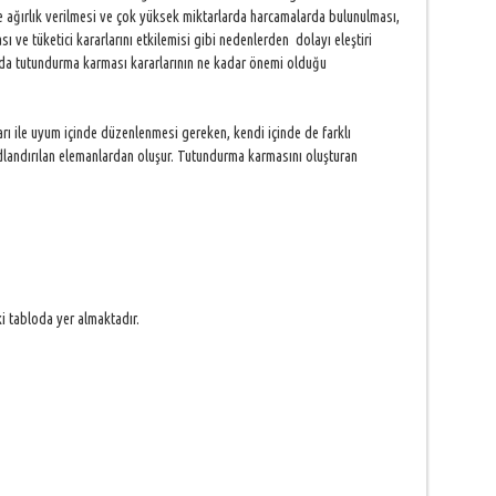
e ağırlık verilmesi ve çok yüksek miktarlarda harcamalarda bulunulması,
ı ve tüketici kararlarını etkilemisi gibi nedenlerden dolayı eleştiri
da tutundurma karması kararlarının ne kadar önemi olduğu
ı ile uyum içinde düzenlenmesi gereken, kendi içinde de farklı
dlandırılan elemanlardan oluşur. Tutundurma karmasını oluşturan
ki tabloda yer almaktadır.