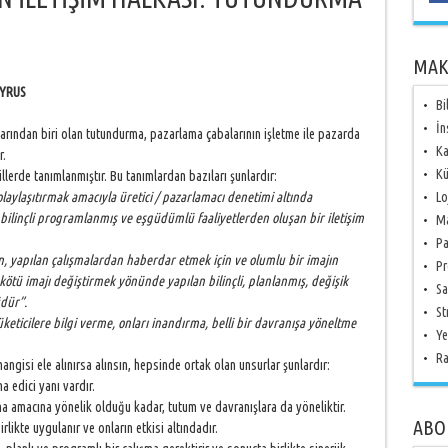
MAK
S
Bi
İn
arından biri olan tutundurma, pazarlama çabalarının işletme ile pazarda
Ka
r.
Kü
llerde tanımlanmıştır. Bu tanımlardan bazıları şunlardır:
olaylaşıtırmak amacıyla üretici / pazarlamacı denetimi altında
Lo
bilinçli programlanmış ve eşgüdümlü faaliyetlerden oluşan bir iletişim
Ma
Pa
, yapılan çalışmalardan haberdar etmek için ve olumlu bir imajın
Pr
kötü imajı değiştirmek yönünde yapılan bilinçli, planlanmış, değişik
Sa
üdür”.
St
keticilere bilgi verme, onları inandırma, belli bir davranışa yöneltme
Ye
Ra
angisi ele alınırsa alınsın, hepsinde ortak olan unsurlar şunlardır:
edici yanı vardır.
amacına yönelik olduğu kadar, tutum ve davranışlara da yöneliktir.
ABO
kte uygulanır ve onların etkisi altındadır.