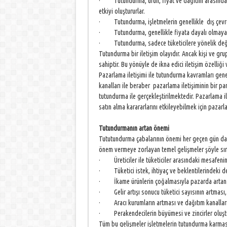
· Tutundurma; ürün, fiyat ve dağıtım arasında pla
etkiyi oluştururlar.
· Tutundurma, işletmelerin genellikle dış çevre il
· Tutundurma, genellikle fiyata dayalı olmayan 
· Tutundurma, sadece tüketicilere yönelik değil,
Tutundurma bir iletişim olayıdır. Ancak kişi ve gru
sahiptir. Bu yönüyle de ikna edici iletişim özelliği 
Pazarlama iletişimi ile tutundurma kavramları genell
kanalları ile beraber pazarlama iletişiminin bir parç
tutundurma ile gerçekleştirilmektedir. Pazarlama ile
satın alma karararlarını etkileyebilmek için pazarla
Tutundurmanın artan önemi
Tututundurma çabalarının önemi her geçen gün dah
önem vermeye zorlayan temel gelişmeler şöyle sıra
· Üreticiler ile tüketiciler arasındaki mesafenin
· Tüketici istek, ihtiyaç ve beklentilerindeki d
· İkame ürünlerin çoğalmasıyla pazarda artan 
· Gelir artışı sonucu tüketici sayısının artması,
· Aracı kurumların artması ve dağıtım kanalları
· Perakendecilerin büyümesi ve zincirler oluşt
Tüm bu gelişmeler işletmelerin tutundurma karması