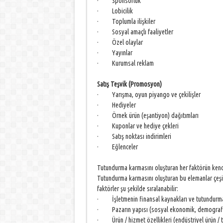
· Sponsorluk
· Lobicilik
· Toplumla ilişkiler
· Sosyal amaçlı faaliyetler
· Özel olaylar
· Yayınlar
· Kurumsal reklam
Satış Teşvik (Promosyon)
· Yarışma, oyun piyango ve çekilişler
· Hediyeler
· Örnek ürün (eşantiyon) dağıtımları
· Kuponlar ve hediye çekleri
· Satış noktası indirimleri
· Eğlenceler
Tutundurma karmasını oluşturan her faktörün kendin
Tutundurma karmasını oluşturan bu elemanlar çeşitl
faktörler şu şekilde sıralanabilir:
· İşletmenin finansal kaynakları ve tutundurma
· Pazarın yapısı (sosyal ekonomik, demografik,
· Ürün / hizmet özellikleri (endüstriyel ürün / tü