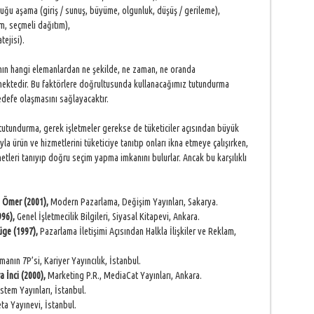
 aşama (giriş / sunuş, büyüme, olgunluk, düşüş / gerileme),
, seçmeli dağıtım),
ejisi).
nın hangi elemanlardan ne şekilde, ne zaman, ne oranda
mektedir. Bu faktörlere doğrultusunda kullanacağımız tutundurma
edefe olaşmasını sağlayacaktır.
 tutundurma, gerek işletmeler gerekse de tüketiciler açısından büyük
a ürün ve hizmetlerini tüketiciye tanıtıp onları ikna etmeye çalışırken,
etleri tanıyıp doğru seçim yapma imkanını bulurlar. Ancak bu karşılıklı
, Ömer (2001),
Modern Pazarlama, Değişim Yayınları, Sakarya.
996),
Genel İşletmecilik Bilgileri, Siyasal Kitapevi, Ankara.
ge (1997),
Pazarlama İletişimi Açısından Halkla İlişkiler ve Reklam,
nın 7P’si, Kariyer Yayıncılık, İstanbul.
 İnci (2000),
Marketing P.R., MediaCat Yayınları, Ankara.
stem Yayınları, İstanbul.
ta Yayınevi, İstanbul.