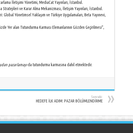
arlama İletişimi Yönetimi, MediaCat Yayınları, İstanbul.
 Stratejileri ve Karar Alma Mekanizması, İletişim Yayınları, İstanbul.
ri: Global Yönetimsel Yaklaşım ve Türkiye Uygulamaları, Beta Yayınevi,
zde Yer alan Tutundurma Karması Elemanlarının Gözden Geçirilmesi”,
udan pazarlamayı
da tutundurma karmasına dahil etmektedir.
Sonraki:
HEDEFE İLK ADIM: PAZAR BÖLÜMLENDİRME