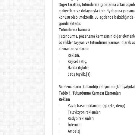
Diğer taraftan, tutundurma çabalarına artan ölçüd
maliyetlere ve dolayısıyla ürün fiyatlarına yansımas
konusu olabilmektedir. Bu açıdanda bakıldığında 
görülmektedir.
Tutundurma karması
Tutundurma, pazarlama karmasının diğer elemanlar
özellikler taşıyan ve tutundurma karması olarak a
elemanları şunlardır:
· Reklam,
· Kişisel satış,
· Halkla ilişkiler,
· Satış teşvik.
[1]
Bu elemanların kullandığı iletişim araçlar aşağıda
Tablo 1. Tutundurma Karması Elamanları
Reklam
· Yazılı basın reklamları (gazete, dergi)
· Televizyon reklamları
· Radyo reklamları
· İnternet
· Ambalaj