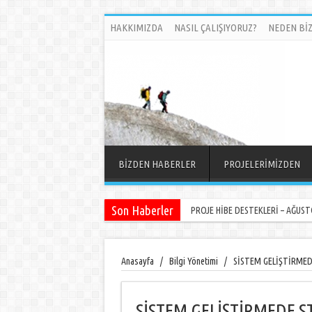
HAKKIMIZDA
NASIL ÇALIŞIYORUZ?
NEDEN BİZ
BİZDEN HABERLER
PROJELERİMİZDEN
Son Haberler
PROJE HİBE DESTEKLERİ – AĞUSTO
Anasayfa
/
Bilgi Yönetimi
/
SİSTEM GELİŞTİRMED
SİSTEM GELİŞTİRMEDE S