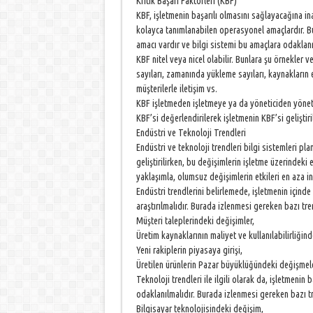
Kritik Başarı Faktörleri (KBF)
KBF, işletmenin başarılı olmasını sağlayacağına ina
kolayca tanımlanabilen operasyonel amaçlardır. Bu
amacı vardır ve bilgi sistemi bu amaçlara odaklanma
KBF nitel veya nicel olabilir. Bunlara şu örnekler v
sayıları, zamanında yükleme sayıları, kaynakların 
müşterilerle iletişim vs.
KBF işletmeden işletmeye ya da yöneticiden yönetic
KBF’si değerlendirilerek işletmenin KBF’si geliştiri
Endüstri ve Teknoloji Trendleri
Endüstri ve teknoloji trendleri bilgi sistemleri pl
geliştirilirken, bu değişimlerin işletme üzerindeki 
yaklaşımla, olumsuz değişimlerin etkileri en aza ind
Endüstri trendlerini belirlemede, işletmenin içind
araştırılmalıdır. Burada izlenmesi gereken bazı tren
Müşteri taleplerindeki değişimler,
Üretim kaynaklarının maliyet ve kullanılabilirliğin
Yeni rakiplerin piyasaya girişi,
Üretilen ürünlerin Pazar büyüklüğündeki değişmele
Teknoloji trendleri ile ilgili olarak da, işletmenin 
odaklanılmalıdır. Burada izlenmesi gereken bazı tr
Bilgisayar teknolojisindeki değişim,