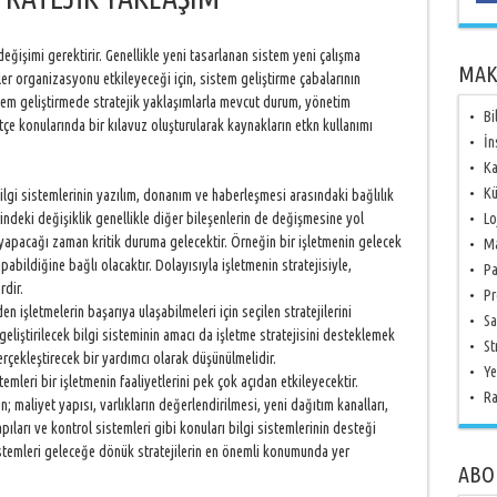
 değişimi gerektirir. Genellikle yeni tasarlanan sistem yeni çalışma
MAK
ler organizasyonu etkileyeceği için, sistem geliştirme çabalarının
stem geliştirmede stratejik yaklaşımlarla mevcut durum, yönetim
Bi
tçe konularında bir kılavuz oluşturularak kaynakların etkn kullanımı
İn
Ka
Kü
 bilgi sistemlerinin yazılım, donanım ve haberleşmesi arasındaki bağlılık
indeki değişiklik genellikle diğer bileşenlerin de değişmesine yol
Lo
n yapacağı zaman kritik duruma gelecektir. Örneğin bir işletmenin gelecek
Ma
abildiğine bağlı olacaktır. Dolayısıyla işletmenin stratejisiyle,
Pa
rdir.
Pr
işletmelerin başarıya ulaşabilmeleri için seçilen stratejilerini
Sa
eliştirilecek bilgi sisteminin amacı da işletme stratejisini desteklemek
St
 gerçekleştirecek bir yardımcı olarak düşünülmelidir.
Ye
temleri bir işletmenin faaliyetlerini pek çok açıdan etkileyecektir.
Ra
; maliyet yapısı, varlıkların değerlendirilmesi, yeni dağıtım kanalları,
pıları ve kontrol sistemleri gibi konuları bilgi sistemlerinin desteği
stemleri geleceğe dönük stratejilerin en önemli konumunda yer
ABO