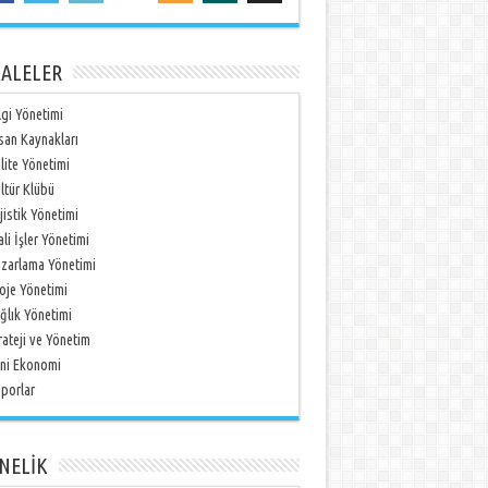
ALELER
lgi Yönetimi
san Kaynakları
lite Yönetimi
ltür Klübü
jistik Yönetimi
li İşler Yönetimi
zarlama Yönetimi
oje Yönetimi
ğlık Yönetimi
rateji ve Yönetim
ni Ekonomi
porlar
NELİK