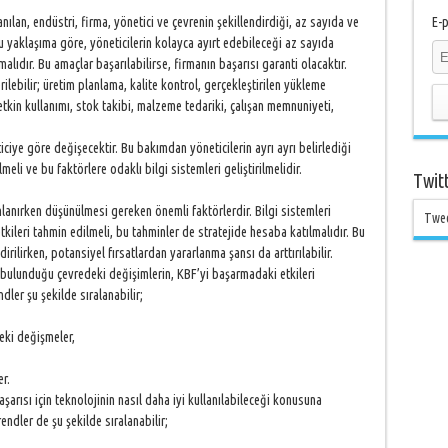
nılan, endüstri, firma, yönetici ve çevrenin şekillendirdiği, az sayıda ve
E-p
 yaklaşıma göre, yöneticilerin kolayca ayırt edebileceği az sayıda
lıdır. Bu amaçlar başarılabilirse, firmanın başarısı garanti olacaktır.
erilebilir; üretim planlama, kalite kontrol, gerçekleştirilen yükleme
etkin kullanımı, stok takibi, malzeme tedariki, çalışan memnuniyeti,
iye göre değişecektir. Bu bakımdan yöneticilerin ayrı ayrı belirlediği
lmeli ve bu faktörlere odaklı bilgi sistemleri geliştirilmelidir.
Twit
anlanırken düşünülmesi gereken önemli faktörlerdir. Bilgi sistemleri
Twe
etkileri tahmin edilmeli, bu tahminler de stratejide hesaba katılmalıdır. Bu
irilirken, potansiyel fırsatlardan yararlanma şansı da arttırılabilir.
e bulunduğu çevredeki değişimlerin, KBF’yi başarmadaki etkileri
dler şu şekilde sıralanabilir;
deki değişmeler,
r.
başarısı için teknolojinin nasıl daha iyi kullanılabileceği konusuna
endler de şu şekilde sıralanabilir;