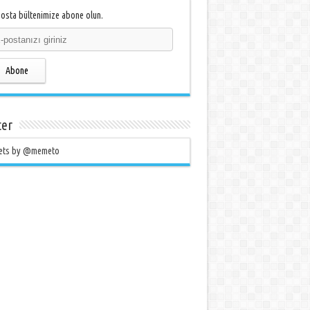
osta bültenimize abone olun.
Abone
ter
ets by @memeto