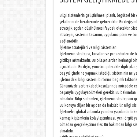
Bilgi sistemlerin geliştirilmesi planlı, örgütsel bir
şekillerini de beraberinde getirecektir. Bu değişim
stratejik açıdan düşünülmesi faydalı olacaktır. Si
stratejisi, sistemin tasarımı, uygulama planı ve bü
sağlanabilir.
İşletme Stratejileri ve Bilgi Sistemleri
İşletmenin stratejisi, kuralları ve prosedürleri ile
gittikçe artmaktadır. Bu bileşenlerden herhangi bir
açmaktadır. Bu ilişki, yönetim gelecekle ilgili pla
beş yıl içinde ne yapmak istediği, sisteminin ne yap
işletmedeki bilgi sistemi birbirine bağımlı faktörle
Günümüzde sert rekabet koşullarında mücadele eden 
başarıyla uygulayabilmeleri gerekir. Bu bakımdan g
olmalıdır. Bilgi sistemleri, işletmenin stratejisini
Bu konuya diğer bir açıdan da bakılabilir. Bilgi sis
İşletmeler global anlamda yeniden yapılandırılırken
karmaşık işlemlerin kolaylaştırılması, yeni örgüt ya
olmadan gerçekleştirmezler. Bu bakımdan bilgi si
almalıdır.