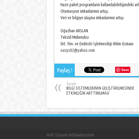
Hazır paket programların kullanılabilirliğindeki art
Otomasyon imkanlarının artışı,
Veri ve bilgiye ulaşma imkanlarının artışı.
Oğuzhan ARSLAN
Tekstil Mühendisi
Ürt. Yön. ve Endüstri İşletmeciliği Bilim Uzmanı
oasys02@yahoo.com
Paylaş !
Save
Önceki:
BİLGİ SİSTEMLERİNİN GELİŞTİRİLMESİNDE
ETKİNLİĞİN ARTTIRILMASI
Web Tasarım Deltawebsistem