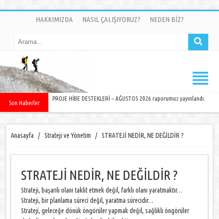
HAKKIMIZDA
NASIL ÇALIŞIYORUZ?
NEDEN BİZ?
PROJE HİBE DESTEKLERİ – AĞUSTOS 2026 raporumuz yayınlandı.
Son Haberler
Anasayfa
/
Strateji ve Yönetim
/
STRATEJİ NEDİR, NE DEĞİLDİR ?
STRATEJİ NEDİR, NE DEĞİLDİR ?
Strateji, başarılı olanı taklit etmek değil, farklı olanı yaratmaktır…
Strateji, bir planlama süreci değil, yaratma sürecidir…
Strateji, geleceğe dönük öngörüler yapmak değil, sağlıklı öngörüler