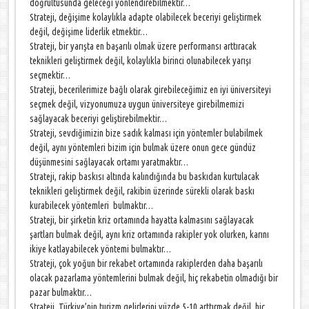
doğrultusunda geleceği yönlendirebilmektir…
Strateji, değişime kolaylıkla adapte olabilecek beceriyi geliştirmek
değil, değişime liderlik etmektir…
Strateji, bir yarışta en başarılı olmak üzere performansı arttıracak
teknikleri geliştirmek değil, kolaylıkla birinci olunabilecek yarışı
seçmektir…
Strateji, becerilerimize bağlı olarak girebileceğimiz en iyi üniversiteyi
seçmek değil, vizyonumuza uygun üniversiteye girebilmemizi
sağlayacak beceriyi geliştirebilmektir…
Strateji, sevdiğimizin bize sadık kalması için yöntemler bulabilmek
değil, aynı yöntemleri bizim için bulmak üzere onun gece gündüz
düşünmesini sağlayacak ortamı yaratmaktır…
Strateji, rakip baskısı altında kalındığında bu baskıdan kurtulacak
teknikleri geliştirmek değil, rakibin üzerinde sürekli olarak baskı
kurabilecek yöntemleri bulmaktır…
Strateji, bir şirketin kriz ortamında hayatta kalmasını sağlayacak
şartları bulmak değil, aynı kriz ortamında rakipler yok olurken, karını
ikiye katlayabilecek yöntemi bulmaktır…
Strateji, çok yoğun bir rekabet ortamında rakiplerden daha başarılı
olacak pazarlama yöntemlerini bulmak değil, hiç rekabetin olmadığı bir
pazar bulmaktır…
Strateji, Türkiye’nin turizm gelirlerini yüzde 5-10 arttırmak değil, hiç