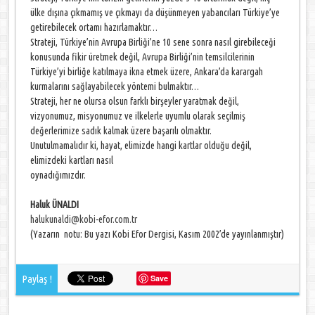
ülke dışına çıkmamış ve çıkmayı da düşünmeyen yabancıları Türkiye’ye
getirebilecek ortamı hazırlamaktır…
Strateji, Türkiye’nin Avrupa Birliği’ne 10 sene sonra nasıl girebileceği
konusunda fikir üretmek değil, Avrupa Birliği’nin temsilcilerinin
Türkiye’yi birliğe katılmaya ikna etmek üzere, Ankara’da karargah
kurmalarını sağlayabilecek yöntemi bulmaktır…
Strateji, her ne olursa olsun farklı birşeyler yaratmak değil,
vizyonumuz, misyonumuz ve ilkelerle uyumlu olarak seçilmiş
değerlerimize sadık kalmak üzere başarılı olmaktır.
Unutulmamalıdır ki, hayat, elimizde hangi kartlar olduğu değil,
elimizdeki kartları nasıl
oynadığımızdır.
Haluk ÜNALDI
halukunaldi@kobi-efor.com.tr
(Yazarın notu: Bu yazı Kobi Efor Dergisi, Kasım 2002’de yayınlanmıştır)
Paylaş !
Save