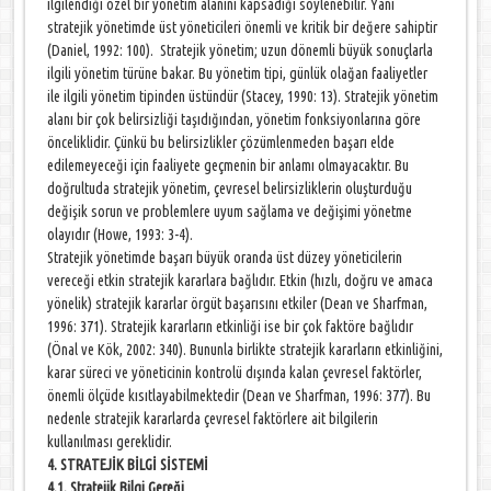
ilgilendiği özel bir yönetim alanını kapsadığı söylenebilir. Yani
stratejik yönetimde üst yöneticileri önemli ve kritik bir değere sahiptir
(Daniel, 1992: 100). Stratejik yönetim; uzun dönemli büyük sonuçlarla
ilgili yönetim türüne bakar. Bu yönetim tipi, günlük olağan faaliyetler
ile ilgili yönetim tipinden üstündür (Stacey, 1990: 13). Stratejik yönetim
alanı bir çok belirsizliği taşıdığından, yönetim fonksiyonlarına göre
önceliklidir. Çünkü bu belirsizlikler çözümlenmeden başarı elde
edilemeyeceği için faaliyete geçmenin bir anlamı olmayacaktır. Bu
doğrultuda stratejik yönetim, çevresel belirsizliklerin oluşturduğu
değişik sorun ve problemlere uyum sağlama ve değişimi yönetme
olayıdır (Howe, 1993: 3-4).
Stratejik yönetimde başarı büyük oranda üst düzey yöneticilerin
vereceği etkin stratejik kararlara bağlıdır. Etkin (hızlı, doğru ve amaca
yönelik) stratejik kararlar örgüt başarısını etkiler (Dean ve Sharfman,
1996: 371). Stratejik kararların etkinliği ise bir çok faktöre bağlıdır
(Önal ve Kök, 2002: 340). Bununla birlikte stratejik kararların etkinliğini,
karar süreci ve yöneticinin kontrolü dışında kalan çevresel faktörler,
önemli ölçüde kısıtlayabilmektedir (Dean ve Sharfman, 1996: 377). Bu
nedenle stratejik kararlarda çevresel faktörlere ait bilgilerin
kullanılması gereklidir.
4. STRATEJİK BİLGİ SİSTEMİ
4.1. Stratejik Bilgi Gereği