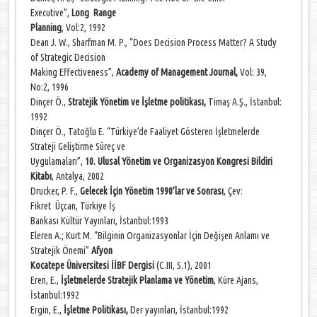
Executive”,
Long Range
Planning
, Vol:2, 1992
Dean J. W., Sharfman M. P., “Does Decision Process Matter? A Study
of Strategic Decision
Making Effectiveness”,
Academy of Management Journal,
Vol: 39,
No:2, 1996
Dinçer Ö.,
Stratejik Yönetim ve İşletme politikası,
Timaş A.Ş., İstanbul:
1992
Dinçer Ö., Tatoğlu E. “Türkiye’de Faaliyet Gösteren İşletmelerde
Strateji Geliştirme Süreç ve
Uygulamaları”,
10. Ulusal Yönetim ve Organizasyon Kongresi Bildiri
Kitabı
, Antalya, 2002
Drucker, P. F.,
Gelecek İçin Yönetim 1990’lar ve Sonrası
, Çev:
Fikret Üçcan, Türkiye İş
Bankası Kültür Yayınları, İstanbul:1993
Eleren A.; Kurt M. “Bilginin Organizasyonlar İçin Değişen Anlamı ve
Stratejik Önemi”
Afyon
Kocatepe Üniversitesi İİBF Dergisi
(C.III, S.1), 2001
Eren, E.,
İşletmelerde Stratejik Planlama ve Yönetim
, Küre Ajans,
İstanbul:1992
Ergin, E.,
İşletme Politikası
,
Der yayınları, İstanbul:1992