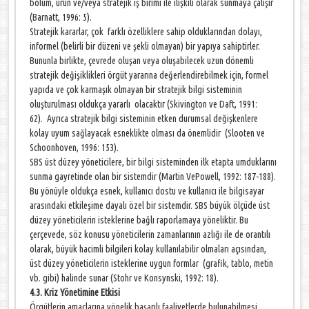
bölüm, ürün ve/veya stratejik iş birimi ile ilişkili olarak sunmaya çalışır
(Barnatt, 1996: 5).
Stratejik kararlar, çok farklı özelliklere sahip olduklarından dolayı,
informel (belirli bir düzeni ve şekli olmayan) bir yapıya sahiptirler.
Bununla birlikte, çevrede oluşan veya oluşabilecek uzun dönemli
stratejik değişiklikleri örgüt yararına değerlendirebilmek için, formel
yapıda ve çok karmaşık olmayan bir stratejik bilgi sisteminin
oluşturulması oldukça yararlı olacaktır (Skivington ve Daft, 1991:
62). Ayrıca stratejik bilgi sisteminin etken durumsal değişkenlere
kolay uyum sağlayacak esneklikte olması da önemlidir (Slooten ve
Schoonhoven, 1996: 153).
SBS üst düzey yöneticilere, bir bilgi sisteminden ilk etapta umduklarını
sunma gayretinde olan bir sistemdir (Martin VePowell, 1992: 187-188).
Bu yönüyle oldukça esnek, kullanıcı dostu ve kullanıcı ile bilgisayar
arasındaki etkileşime dayalı özel bir sistemdir. SBS büyük ölçüde üst
düzey yöneticilerin isteklerine bağlı raporlamaya yöneliktir. Bu
çerçevede, söz konusu yöneticilerin zamanlarının azlığı ile de orantılı
olarak, büyük hacimli bilgileri kolay kullanılabilir olmaları açısından,
üst düzey yöneticilerin isteklerine uygun formlar (grafik, tablo, metin
vb. gibi) halinde sunar (Stohr ve Konsynski, 1992: 18).
4.3. Kriz Yönetimine Etkisi
Örgütlerin amaçlarına yönelik başarılı faaliyetlerde bulunabilmesi,