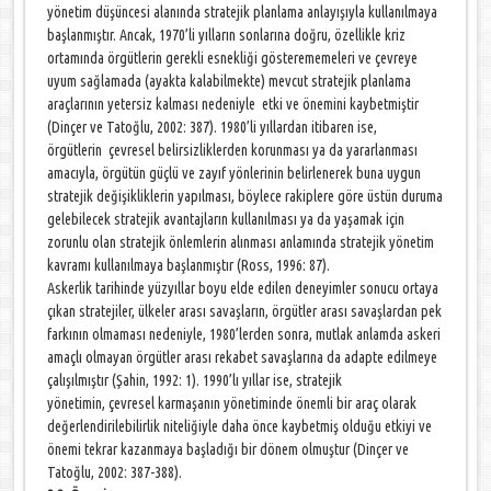
yönetim düşüncesi alanında stratejik planlama anlayışıyla kullanılmaya
başlanmıştır. Ancak, 1970’li yılların sonlarına doğru, özellikle kriz
ortamında örgütlerin gerekli esnekliği gösterememeleri ve çevreye
uyum sağlamada (ayakta kalabilmekte) mevcut stratejik planlama
araçlarının yetersiz kalması nedeniyle etki ve önemini kaybetmiştir
(Dinçer ve Tatoğlu, 2002: 387). 1980’li yıllardan itibaren ise,
örgütlerin çevresel belirsizliklerden korunması ya da yararlanması
amacıyla, örgütün güçlü ve zayıf yönlerinin belirlenerek buna uygun
stratejik değişikliklerin yapılması, böylece rakiplere göre üstün duruma
gelebilecek stratejik avantajların kullanılması ya da yaşamak için
zorunlu olan stratejik önlemlerin alınması anlamında stratejik yönetim
kavramı kullanılmaya başlanmıştır (Ross, 1996: 87).
Askerlik tarihinde yüzyıllar boyu elde edilen deneyimler sonucu ortaya
çıkan stratejiler, ülkeler arası savaşların, örgütler arası savaşlardan pek
farkının olmaması nedeniyle, 1980’lerden sonra, mutlak anlamda askeri
amaçlı olmayan örgütler arası rekabet savaşlarına da adapte edilmeye
çalışılmıştır (Şahin, 1992: 1). 1990’lı yıllar ise, stratejik
yönetimin, çevresel karmaşanın yönetiminde önemli bir araç olarak
değerlendirilebilirlik niteliğiyle daha önce kaybetmiş olduğu etkiyi ve
önemi tekrar kazanmaya başladığı bir dönem olmuştur (Dinçer ve
Tatoğlu, 2002: 387-388).