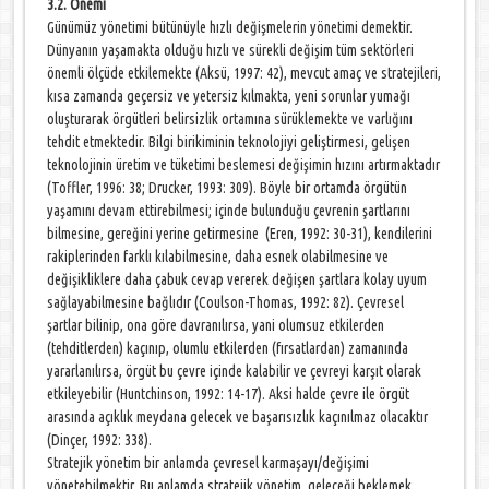
3.2. Önemi
Günümüz yönetimi bütünüyle hızlı değişmelerin yönetimi demektir.
Dünyanın yaşamakta olduğu hızlı ve sürekli değişim tüm sektörleri
önemli ölçüde etkilemekte (Aksü, 1997: 42), mevcut amaç ve stratejileri,
kısa zamanda geçersiz ve yetersiz kılmakta, yeni sorunlar yumağı
oluşturarak örgütleri belirsizlik ortamına sürüklemekte ve varlığını
tehdit etmektedir. Bilgi birikiminin teknolojiyi geliştirmesi, gelişen
teknolojinin üretim ve tüketimi beslemesi değişimin hızını artırmaktadır
(Toffler, 1996: 38; Drucker, 1993: 309). Böyle bir ortamda örgütün
yaşamını devam ettirebilmesi; içinde bulunduğu çevrenin şartlarını
bilmesine, gereğini yerine getirmesine (Eren, 1992: 30-31), kendilerini
rakiplerinden farklı kılabilmesine, daha esnek olabilmesine ve
değişikliklere daha çabuk cevap vererek değişen şartlara kolay uyum
sağlayabilmesine bağlıdır (Coulson-Thomas, 1992: 82). Çevresel
şartlar bilinip, ona göre davranılırsa, yani olumsuz etkilerden
(tehditlerden) kaçınıp, olumlu etkilerden (fırsatlardan) zamanında
yararlanılırsa, örgüt bu çevre içinde kalabilir ve çevreyi karşıt olarak
etkileyebilir (Huntchinson, 1992: 14-17). Aksi halde çevre ile örgüt
arasında açıklık meydana gelecek ve başarısızlık kaçınılmaz olacaktır
(Dinçer, 1992: 338).
Stratejik yönetim bir anlamda çevresel karmaşayı/değişimi
yönetebilmektir. Bu anlamda stratejik yönetim, geleceği beklemek