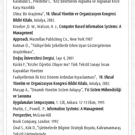
Karabulut E., Pekdemir I., “Kriz Belirtilerini Algılama ve Algılanan Krize
Karşı Hazırlıklı
Olma: Bir Araştırma”,
10. Ulusal Yönetim ve Organizasyon Kongresi
Bildiri Kitabı
, Antalya, 2002.
Kroeber ,D. W., Watson, H. J.,
Computer Based Information Systems: A
Management
Approach
, Macmillan Publishing Co., New York:1987
Kutman Ö., “Türkiye’deki Şirketlerde Erken Uyarı Göstergelerinin
Araştırılması”,
Doğuş Üniversitesi Dergisi
, Sayı 4, 2001
Küskü F.,“Krizler Öğretici Oluyor mu? Türk Tekstil Sanayi İnsan
Kaynakları Yönetimi
Faaliyetlerinin İki Kriz Dönemi Ardından Kıyaslanması”,
10. Ulusal
Yönetim ve Organizasyon Kongresi Bildiri Kitabı
, Antalya, 2002.
Marşap A., “Dinamik Yönetim Sistem Anlayışı“,
1’ci Sistem Mühendisliği
ve Savunma
Uygulamaları Sempozyumu
, 1. Cilt, Ankara: 12-13 Ekim, 1995
Martin, C., Powell, P.,
Information Systems: A Management
Perspective,
McGraw-Hill
Book Company, London: 1992
Önal S., Kök D.,“İşletmelerde Bilginin Stratejik Boyutu, Kahramanmaraş
Tekstil İşletmelerinde