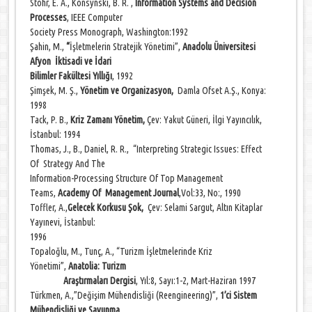
Stohr, E. A., Konsynski, B. R. ,
Information Systems and Decision
Processes
, IEEE Computer
Society Press Monograph, Washington:1992
Şahin, M.,
“
İşletmelerin Stratejik Yönetimi”,
Anadolu Üniversitesi
Afyon İktisadi ve İdari
Bilimler Fakültesi Yıllığı
, 1992
Şimşek, M. Ş.,
Yönetim ve Organizasyon,
Damla Ofset A.Ş., Konya:
1998
Tack, P. B.,
Kriz Zamanı Yönetim,
Çev: Yakut Güneri, İlgi Yayıncılık,
İstanbul: 1994
Thomas, J., B., Daniel, R. R., “Interpreting Strategic Issues: Effect
Of Strategy And The
Information-Processing Structure Of Top Management
Teams,
Academy Of Management Journal
,Vol:33, No:, 1990
Toffler, A.,
Gelecek Korkusu Şok,
Çev: Selami Sargut, Altın Kitaplar
Yayınevi, İstanbul:
1996
Topaloğlu, M., Tunç, A., “Turizm İşletmelerinde Kriz
Yönetimi”,
Anatolia: Turizm
Araştırmaları Dergisi
, Yıl:8, Sayı:1-2, Mart-Haziran 1997
Türkmen, A.,”Değişim Mühendisliği (Reengineering)”,
1’ci Sistem
Mühendisliği ve Savunma