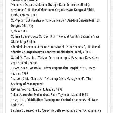
Muhasebe Departmanlarının Stratejik Karar Sürecinde etkinliği
Araştırması”
10. Ulusal Yönetim ve Organizasyon Kongresi Bildiri
Kitabı
, Antalya, 2002
Öz-Alp, Ş. “Üst Yönetici ve Yönetim Kurulu”,
Anadolu Üniversitesi İİBF
Dergisi
, Cilt I, Sayı
1, Ocak 1983
Özmen T., Saatçioğlu Ö., Özer P. S., “Rekabet Avantajı Sağlama Aracı
Olarak Bilgi Birikimi
Yönetimi Sisteminin Süreç Bazlı Bir Model İle İncelenmesi”,
10. Ulusal
Yönetim ve Organizasyon Kongresi Bildiri Kitabı
, Antalya, 2002
Öztürk,Y., Tuna, M., “Türkiye Turizminin İngiliz Pazarında Kuvvetli ve
Zayıf Yönleri Üzerine
Bir Araştırma”,
Anatolia: Turizm Araştırmaları Dergisi
, Yıl:10, Mart-
Haziran, 1999
Pearson, C.M., Clair, J.A., “Reframing Crisis Management”,
The
Academy of Management
Review
, Vol: 13, Number:1, January 1998
Peker, A.,
Yönetim Muhasebesi
, Fatih Yayınevi, İstanbul:1988
Ross, F. D.,
Distribution: Planning and Control,
Chapman&Hall, New
York: 1996
Saruhan C., Sulaoğlu T., “Değer Hedefli Yönetimde Bilgi Yönetiminin ve