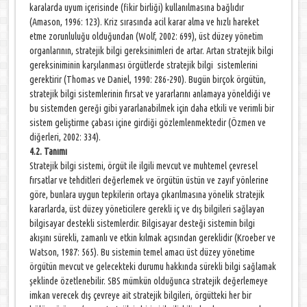
karalarda uyum içerisinde (fikir birliği) kullanılmasına bağlıdır
(Amason, 1996: 123). Kriz sırasında acil karar alma ve hızlı hareket
etme zorunluluğu olduğundan (Wolf, 2002: 699), üst düzey yönetim
organlarının, stratejik bilgi gereksinimleri de artar. Artan stratejik bilgi
gereksiniminin karşılanması örgütlerde stratejik bilgi sistemlerini
gerektirir (Thomas ve Daniel, 1990: 286-290). Bugün birçok örgütün,
stratejik bilgi sistemlerinin fırsat ve yararlarını anlamaya yöneldiği ve
bu sistemden gereği gibi yararlanabilmek için daha etkili ve verimli bir
sistem geliştirme çabası içine girdiği gözlemlenmektedir (Özmen ve
diğerleri, 2002: 334).
4.2. Tanımı
Stratejik bilgi sistemi, örgüt ile ilgili mevcut ve muhtemel çevresel
fırsatlar ve tehditleri değerlemek ve örgütün üstün ve zayıf yönlerine
göre, bunlara uygun tepkilerin ortaya çıkarılmasına yönelik stratejik
kararlarda, üst düzey yöneticilere gerekli iç ve dış bilgileri sağlayan
bilgisayar destekli sistemlerdir. Bilgisayar desteği sistemin bilgi
akışını sürekli, zamanlı ve etkin kılmak açısından gereklidir (Kroeber ve
Watson, 1987: 565). Bu sistemin temel amacı üst düzey yönetime
örgütün mevcut ve gelecekteki durumu hakkında sürekli bilgi sağlamak
şeklinde özetlenebilir. SBS mümkün olduğunca stratejik değerlemeye
imkan verecek dış çevreye ait stratejik bilgileri, örgütteki her bir