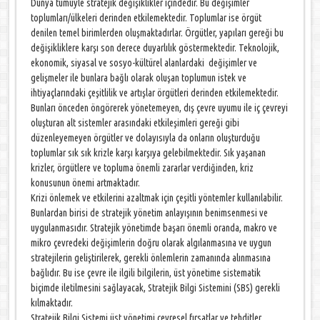
Dünya tümüyle stratejik değişiklikler içindedir. Bu değişimler
toplumları/ülkeleri derinden etkilemektedir. Toplumlar ise örgüt
denilen temel birimlerden oluşmaktadırlar. Örgütler, yapıları gereği bu
değişikliklere karşı son derece duyarlılık göstermektedir. Teknolojik,
ekonomik, siyasal ve sosyo-kültürel alanlardaki değişimler ve
gelişmeler ile bunlara bağlı olarak oluşan toplumun istek ve
ihtiyaçlarındaki çeşitlilik ve artışlar örgütleri derinden etkilemektedir.
Bunları önceden öngörerek yönetemeyen, dış çevre uyumu ile iç çevreyi
oluşturan alt sistemler arasındaki etkileşimleri gereği gibi
düzenleyemeyen örgütler ve dolayısıyla da onların oluşturduğu
toplumlar sık sık krizle karşı karşıya gelebilmektedir. Sık yaşanan
krizler, örgütlere ve topluma önemli zararlar verdiğinden, kriz
konusunun önemi artmaktadır.
Krizi önlemek ve etkilerini azaltmak için çeşitli yöntemler kullanılabilir.
Bunlardan birisi de stratejik yönetim anlayışının benimsenmesi ve
uygulanmasıdır. Stratejik yönetimde başarı önemli oranda, makro ve
mikro çevredeki değişimlerin doğru olarak algılanmasına ve uygun
stratejilerin geliştirilerek, gerekli önlemlerin zamanında alınmasına
bağlıdır. Bu ise çevre ile ilgili bilgilerin, üst yönetime sistematik
biçimde iletilmesini sağlayacak, Stratejik Bilgi Sistemini (SBS) gerekli
kılmaktadır.
Stratejik Bilgi Sistemi üst yönetimi çevresel fırsatlar ve tehditler