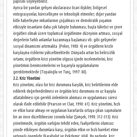
yapısını söyleyebiliriz.
Ayrıca bir yandan gelişen uluslararası ticari ilişkiler, bölgesel
entegrasyonlar, küreselleşme ve teknolojik etmenler; diğer yandan
kitle haberleşme imkanlarının çoğalması ve demokratik yaşamın
etkisiyle insanların daha çok talepte bulunması, başta tüketici ve çevre
örgütleri olmak üzere toplumsal örgütlenme düzeyinin artması, sosyal
değerlerin farklı anlamlar kazanmaya başlaması vb. gibi gelişmeler
sosyal dinamizmi artırmakta (Peker, 1988: 4) ve örgütlerin krizle
karşılaşma risklerini yükseltmektedir. Dünyada artan bu belirsizlik
ortamı; örgütlerin krizi yönetim olgusu içinde incelemelerini, kriz
yönetimini benimsemelerini ve başarıyla uygulamalarını
gerektirmektedir (Topaloğlu ve Tunç, 1997: 88).
2.2. Kriz Yönetimi
Kriz yönetimi, olası bir kriz durumuna karşılık, kriz belirtilerinin elde
edilerek değerlendirilmesi ve örgütün kriz durumunu en az kayıpla
atlatabilmesi için gerekli önlemlerin alınması ve uygulanması süreci
olarak ifade edilebilir (Pearson ve Clair, 1998: 61). Kriz yönetimi, hızlı
ve etkin karar almayı ve uygulanan kararlarda ortaya çıkan sapmaların
bir an önce düzeltilmesini zorunlu kılar (Şimşek, 1998: 312-313). Kriz
yönetiminde, örgütün varlığını tehdit eden, faaliyetlerini olumsuz
yönde etkileyen durumlara karşı, örgütün etkin ve hızlı hareket etme
yeteneği önemlidir (Karabulut ve Pekdemir: 684). Bu nedenle, kriz