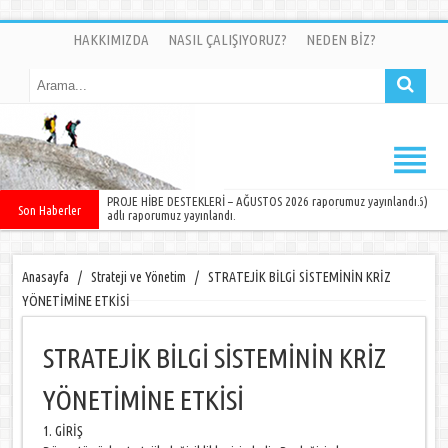
HAKKIMIZDA
NASIL ÇALIŞIYORUZ?
NEDEN BİZ?
DÜNYA ÜLKELERİNDE NELER OLUYOR ? SAYI 11 (OCAK-MAYIS 2026)
Son Haberler
adlı raporumuz yayınlandı.
Anasayfa
/
Strateji ve Yönetim
/
STRATEJİK BİLGİ SİSTEMİNİN KRİZ
YÖNETİMİNE ETKİSİ
STRATEJİK BİLGİ SİSTEMİNİN KRİZ
YÖNETİMİNE ETKİSİ
1. GİRİŞ