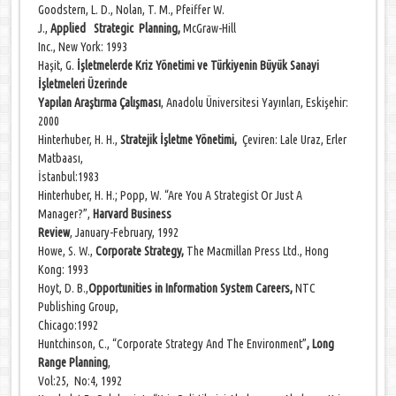
Goodstern, L. D., Nolan, T. M., Pfeiffer W.
J.,
Applied Strategic Planning,
McGraw-Hill
Inc., New York: 1993
Haşit, G.
İşletmelerde Kriz Yönetimi ve Türkiyenin Büyük Sanayi
İşletmeleri Üzerinde
Yapılan Araştırma Çalışması
, Anadolu Üniversitesi Yayınları, Eskişehir:
2000
Hinterhuber, H. H.,
Stratejik İşletme Yönetimi
,
Çeviren: Lale Uraz, Erler
Matbaası,
İstanbul:1983
Hinterhuber, H. H.; Popp, W. “Are You A Strategist Or Just A
Manager?”,
Harvard Business
Review
, January-February, 1992
Howe, S. W.,
Corporate Strategy,
The Macmillan Press Ltd., Hong
Kong: 1993
Hoyt, D. B.,
Opportunities in Information System Careers,
NTC
Publishing Group,
Chicago:1992
Huntchinson, C.,
“Corporate Strategy And The Environment”
,
Long
Range Planning
,
Vol:25, No:4, 1992