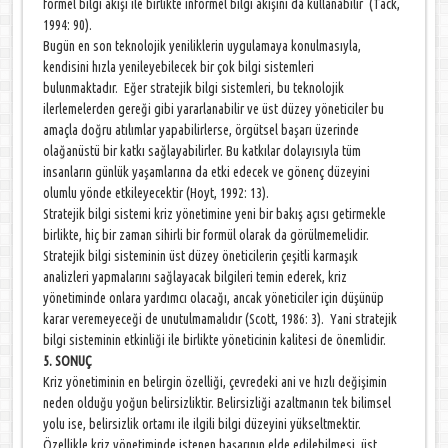
formel bilgi akışı ile birlikte informel bilgi akışını da kullanabilir (Tack,
1994: 90).
Bugün en son teknolojik yeniliklerin uygulamaya konulmasıyla,
kendisini hızla yenileyebilecek bir çok bilgi sistemleri
bulunmaktadır. Eğer stratejik bilgi sistemleri, bu teknolojik
ilerlemelerden gereği gibi yararlanabilir ve üst düzey yöneticiler bu
amaçla doğru atılımlar yapabilirlerse, örgütsel başarı üzerinde
olağanüstü bir katkı sağlayabilirler. Bu katkılar dolayısıyla tüm
insanların günlük yaşamlarına da etki edecek ve gönenç düzeyini
olumlu yönde etkileyecektir (Hoyt, 1992: 13).
Stratejik bilgi sistemi kriz yönetimine yeni bir bakış açısı getirmekle
birlikte, hiç bir zaman sihirli bir formül olarak da görülmemelidir.
Stratejik bilgi sisteminin üst düzey öneticilerin çeşitli karmaşık
analizleri yapmalarını sağlayacak bilgileri temin ederek, kriz
yönetiminde onlara yardımcı olacağı, ancak yöneticiler için düşünüp
karar veremeyeceği de unutulmamalıdır (Scott, 1986: 3). Yani stratejik
bilgi sisteminin etkinliği ile birlikte yöneticinin kalitesi de önemlidir.
5. SONUÇ
Kriz yönetiminin en belirgin özelliği, çevredeki ani ve hızlı değişimin
neden olduğu yoğun belirsizliktir. Belirsizliği azaltmanın tek bilimsel
yolu ise, belirsizlik ortamı ile ilgili bilgi düzeyini yükseltmektir.
Özellikle kriz yönetiminde istenen başarının elde edilebilmesi, üst