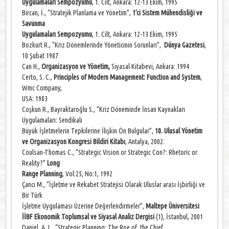
Uygulamaları Sempozyumu
, 1. Cilt, Ankara: 12-13 Ekim, 1995
Bircan, İ., “Stratejik Planlama ve Yönetim”,
1’ci Sistem Mühendisliği ve
Savunma
Uygulamaları Sempozyumu
, 1. Cilt, Ankara: 12-13 Ekim, 1995
Bozkurt R., “Kriz Dönemlerinde Yöneticinin Sorunları”,
Dünya Gazetesi
,
10 Şubat 1987
Can H.,
Organizasyon ve Yönetim,
Siyasal Kitabevi, Ankara: 1994
Certo, S. C.,
Principles of Modern Management: Function and System
,
Wmc Company,
USA: 1983
Coşkun R., Bayraktaroğlu S., “Kriz Döneminde İnsan Kaynakları
Uygulamaları: Sendikalı
Büyük İşletmelerin Tepkilerine İlişkin Ön Bulgular”,
10. Ulusal Yönetim
ve Organizasyon Kongresi Bildiri Kitabı
, Antalya, 2002.
Coulsan-Thomas C., “Strategic Vision or Strategic Con?: Rhetoric or
Reality?”
Long
Range Planning
, Vol:25, No:1, 1992
Çancı M., “İşletme ve Rekabet Stratejisi Olarak Uluslar arası İşbirliği ve
Bir Türk
İşletme Uygulaması Üzerine Değerlendirmeler”,
Maltepe Üniversitesi
İİBF Ekonomik Toplumsal ve Siyasal Analiz Dergisi
(1), İstanbul, 2001
Daniel, A. L., “Strategic Planning: The Roe of the Chief