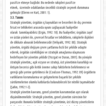
pasifize etmeye bağlıdır. Bu nedenle rakipleri pasifize
etmek, üzerinde odaklanılan öncelikli stratejik seçenek durumuna
gelmiştir (Eleren ve Kurt, 2001: 1).
3.3. Tanımı
Stratejik yönetimi, örgütün iç kaynakları ve becerileri ile dış çevrenin
fırsat ve tehlikeleri arasında uyum sağlayacak faaliyetler
olarak tanımlayabiliriz (Ergin, 1992: 10). Bu faaliyetler; örgütün zayıf
ve üstün yönleri ile, çevresel fırsatlar ve tehditlerin, rakiplerle ilişkileri
de dikkate alınarak belirlenmesidir (Veliyaht, 1992: 88). Stratejik
yönetim, örgütü değişen çevre şartlarına hızlı bir şekilde adapte
ederek, örgütün sürekliliğini ve stratejik amaçlarına ulaşmasını
hedefleyen bir yönetim şeklidir (Yozgat ve Duran, 2001). Bu yönüyle
stratejik yönetim,; açık vizyon ve strateji, üst yönetimin kararlılığı ve
iletişim becerisi gibi kritik öneme sahip faktörlerin belirlenmesi ve
gereği gibi yerine getirilmesi ile (Coulson-Thomas, 1992: 89) örgütlerin
varlıklarını korumalarına ve gelişmelerini başarılı bir şekilde
sürdürmelerine olumlu katkılarda bulunabilecek bir nitelik taşımaktadır
(Şahin, 1992:1-2).
Stratejik yönetim kavramı, genel yönetim kavramından ayrı olarak
düşünülmemelidir. Stratejik yönetim, genel yönetim sürecinin bir
parçasıdır. Bununla birlikte stratejik yönetimin, üst düzey yöneticilerin