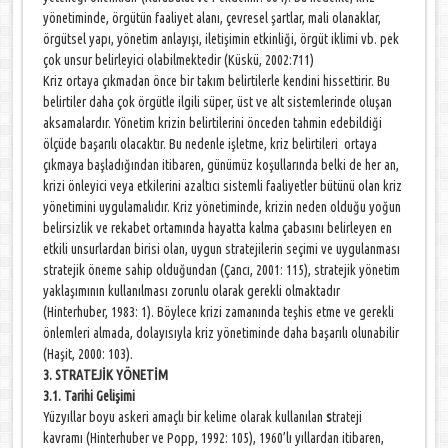
yönetiminde, örgütün faaliyet alanı, çevresel şartlar, mali olanaklar,
örgütsel yapı, yönetim anlayışı, iletişimin etkinliği, örgüt iklimi vb. pek
çok unsur belirleyici olabilmektedir (Küskü, 2002:711)
Kriz ortaya çıkmadan önce bir takım belirtilerle kendini hissettirir. Bu
belirtiler daha çok örgütle ilgili süper, üst ve alt sistemlerinde oluşan
aksamalardır. Yönetim krizin belirtilerini önceden tahmin edebildiği
ölçüde başarılı olacaktır. Bu nedenle işletme, kriz belirtileri ortaya
çıkmaya başladığından itibaren, günümüz koşullarında belki de her an,
krizi önleyici veya etkilerini azaltıcı sistemli faaliyetler bütünü olan kriz
yönetimini uygulamalıdır. Kriz yönetiminde, krizin neden olduğu yoğun
belirsizlik ve rekabet ortamında hayatta kalma çabasını belirleyen en
etkili unsurlardan birisi olan, uygun stratejilerin seçimi ve uygulanması
stratejik öneme sahip olduğundan (Çancı, 2001: 115), stratejik yönetim
yaklaşımının kullanılması zorunlu olarak gerekli olmaktadır
(Hinterhuber, 1983: 1). Böylece krizi zamanında teşhis etme ve gerekli
önlemleri almada, dolayısıyla kriz yönetiminde daha başarılı olunabilir
(Haşit, 2000: 103).
3. STRATEJİK YÖNETİM
3.1. Tarihi Gelişimi
Yüzyıllar boyu
askeri amaçlı bir kelime olarak kullanılan
s
trateji
kavramı (Hinterhuber ve Popp, 1992: 105), 1960’lı yıllardan itibaren,