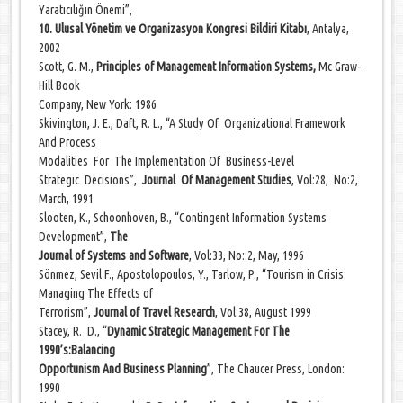
Yaratıcılığın Önemi”,
10. Ulusal Yönetim ve Organizasyon Kongresi Bildiri Kitabı
, Antalya,
2002
Scott, G. M.,
Principles of Management Information Systems,
Mc Graw-
Hill Book
Company, New York: 1986
Skivington, J. E., Daft, R. L., “A Study Of Organizational Framework
And Process
Modalities For The Implementation Of Business-Level
Strategic Decisions”,
Journal Of Management Studies
, Vol:28, No:2,
March, 1991
Slooten, K., Schoonhoven, B., “Contingent Information Systems
Development”,
The
Journal of Systems and Software
, Vol:33, No::2, May, 1996
Sönmez, Sevil F., Apostolopoulos, Y., Tarlow, P., “Tourism in Crisis:
Managing The Effects of
Terrorism”,
Journal of Travel Research
, Vol:38, August 1999
Stacey, R. D., “
Dynamic Strategic Management For The
1990’s:Balancing
Opportunism And Business Planning
”, The Chaucer Press, London:
1990