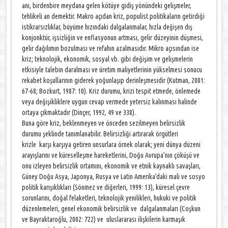
anı, birdenbire meydana gelen kötüye gidiş yönündeki gelişmeler,
tehlikeli an demektir. Makro açıdan kriz, populist politikaların getirdiği
istikrarsızlıklar, büyüme hızındaki dalgalanmalar, hızla değişen dış
konjonktür, işsizliğin ve enflasyonun artması, gelir düzeyinin düşmesi,
gelir dağılımın bozulması ve refahın azalmasıdır. Mikro açısından ise
kriz; teknolojik, ekonomik, sosyal vb. gibi değişim ve gelişmelerin
etkisiyle talebin daralması ve üretim maliyetlerinin yükselmesi sonucu
rekabet koşullarının giderek yoğunlaşıp derinleşmesidir (Kutman, 2001:
67-68; Bozkurt, 1987: 10). Kriz durumu, krizi tespit etmede, önlemede
veya değişikliklere uygun cevap vermede yetersiz kalınması halinde
ortaya çıkmaktadır (Dinçer, 1992, 49 ve 338).
Buna göre kriz, beklenmeyen ve önceden sezilmeyen belirsizlik
durumu şeklinde tanımlanabilir. Belirsizliği artırarak örgütleri
krizle karşı karşıya getiren unsurlara örnek olarak; yeni dünya düzeni
arayışlarını ve küreselleşme hareketlerini, Doğu Avrupa’nın çöküşü ve
onu izleyen belirsizlik ortamını, ekonomik ve etnik kaynaklı savaşları,
Güney Doğu Asya, Japonya, Rusya ve Latin Amerika’daki mali ve sosyo
politik karışıklıkları (Sönmez ve diğerleri, 1999: 13), küresel çevre
sorunlarını, doğal felaketleri, teknolojik yenilikleri, hukuki ve politik
düzenlemeleri, genel ekonomik belirsizlik ve dalgalanmaları (Coşkun
ve Bayraktaroğlu, 2002: 722) ve uluslararası ilişkilerin karmaşık