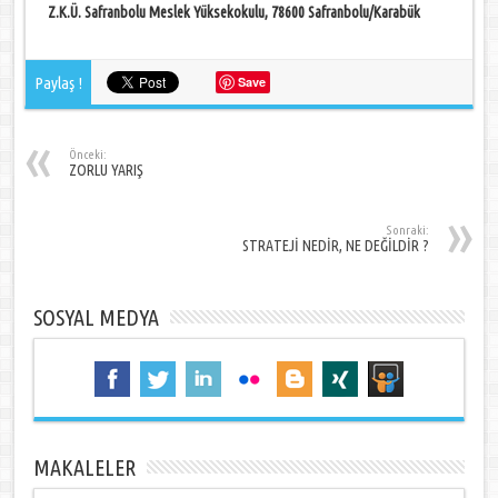
Z.K.Ü. Safranbolu Meslek Yüksekokulu, 78600 Safranbolu/Karabük
Paylaş !
Save
Önceki:
ZORLU YARIŞ
Sonraki:
STRATEJİ NEDİR, NE DEĞİLDİR ?
SOSYAL MEDYA
MAKALELER