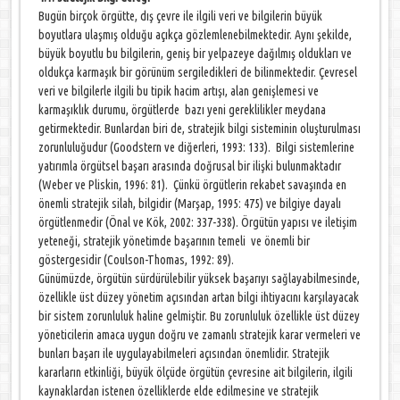
Bugün birçok örgütte, dış çevre ile ilgili veri ve bilgilerin büyük
boyutlara ulaşmış olduğu açıkça gözlemlenebilmektedir. Aynı şekilde,
büyük boyutlu bu bilgilerin, geniş bir yelpazeye dağılmış oldukları ve
oldukça karmaşık bir görünüm sergiledikleri de bilinmektedir. Çevresel
veri ve bilgilerle ilgili bu tipik hacim artışı, alan genişlemesi ve
karmaşıklık durumu, örgütlerde bazı yeni gereklilikler meydana
getirmektedir. Bunlardan biri de, stratejik bilgi sisteminin oluşturulması
zorunluluğudur (Goodstern ve diğerleri, 1993: 133). Bilgi sistemlerine
yatırımla örgütsel başarı arasında doğrusal bir ilişki bulunmaktadır
(Weber ve Pliskin, 1996: 81). Çünkü örgütlerin rekabet savaşında en
önemli stratejik silah, bilgidir (Marşap, 1995: 475) ve bilgiye dayalı
örgütlenmedir (Önal ve Kök, 2002: 337-338). Örgütün yapısı ve iletişim
yeteneği, stratejik yönetimde başarının temeli ve önemli bir
göstergesidir (Coulson-Thomas, 1992: 89).
Günümüzde, örgütün sürdürülebilir yüksek başarıyı sağlayabilmesinde,
özellikle üst düzey yönetim açısından artan bilgi ihtiyacını karşılayacak
bir sistem zorunluluk haline gelmiştir. Bu zorunluluk özellikle üst düzey
yöneticilerin amaca uygun doğru ve zamanlı stratejik karar vermeleri ve
bunları başarı ile uygulayabilmeleri açısından önemlidir. Stratejik
kararların etkinliği, büyük ölçüde örgütün çevresine ait bilgilerin, ilgili
kaynaklardan istenen özelliklerde elde edilmesine ve stratejik