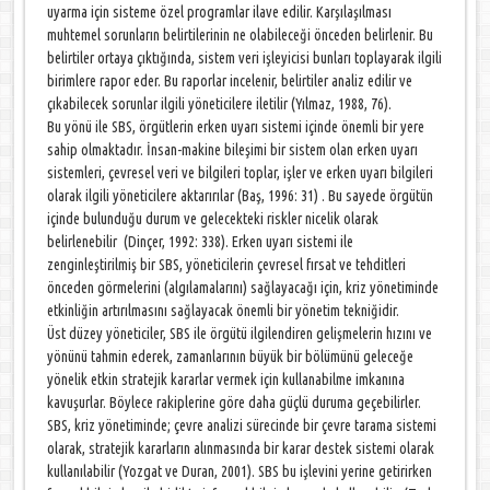
uyarma için sisteme özel programlar ilave edilir. Karşılaşılması
muhtemel sorunların belirtilerinin ne olabileceği önceden belirlenir. Bu
belirtiler ortaya çıktığında, sistem veri işleyicisi bunları toplayarak ilgili
birimlere rapor eder. Bu raporlar incelenir, belirtiler analiz edilir ve
çıkabilecek sorunlar ilgili yöneticilere iletilir (Yılmaz, 1988, 76).
Bu yönü ile SBS, örgütlerin erken uyarı sistemi içinde önemli bir yere
sahip olmaktadır. İnsan-makine bileşimi bir sistem olan erken uyarı
sistemleri, çevresel veri ve bilgileri toplar, işler ve erken uyarı bilgileri
olarak ilgili yöneticilere aktarırılar (Baş, 1996: 31) . Bu sayede örgütün
içinde bulunduğu durum ve gelecekteki riskler nicelik olarak
belirlenebilir (Dinçer, 1992: 338). Erken uyarı sistemi ile
zenginleştirilmiş bir SBS, yöneticilerin çevresel fırsat ve tehditleri
önceden görmelerini (algılamalarını) sağlayacağı için, kriz yönetiminde
etkinliğin artırılmasını sağlayacak önemli bir yönetim tekniğidir.
Üst düzey yöneticiler, SBS ile örgütü ilgilendiren gelişmelerin hızını ve
yönünü tahmin ederek, zamanlarının büyük bir bölümünü geleceğe
yönelik etkin stratejik kararlar vermek için kullanabilme imkanına
kavuşurlar. Böylece rakiplerine göre daha güçlü duruma geçebilirler.
SBS, kriz yönetiminde; çevre analizi sürecinde bir çevre tarama sistemi
olarak, stratejik kararların alınmasında bir karar destek sistemi olarak
kullanılabilir (Yozgat ve Duran, 2001). SBS bu işlevini yerine getirirken