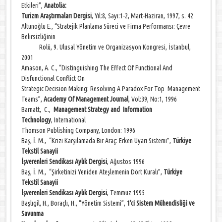
Etkileri”,
Anatolia:
Turizm Araştırmaları Dergisi
, Yıl:8, Sayı:1-2, Mart-Haziran, 1997, s. 42
Altunoğlu E., “Stratejik Planlama Süreci ve Firma Performansı: Çevre
Belirsizliğinin
Rolü, 9. Ulusal Yönetim ve Organizasyon Kongresi, İstanbul,
2001
Amason, A. C., “Distinguishing The Effect Of Functional And
Disfunctional Conflict On
Strategic Decision Making: Resolving A Paradox For Top Management
Teams”,
Academy Of Management Journal
,
Vol:39, No:1, 1996
Barnatt, C.,
Management Strategy and Information
Technology
, International
Thomson Publishing Company, London: 1996
Baş, İ. M., “Krizi Karşılamada Bir Araç: Erken Uyarı Sistemi”,
Türkiye
Tekstil Sanayii
İşverenleri Sendikası Aylık Dergisi
, Ağustos 1996
Baş, İ. M., “Şirketinizi Yeniden Ateşlemenin Dört Kuralı”,
Türkiye
Tekstil Sanayii
İşverenleri Sendikası Aylık Dergisi
, Temmuz 1995
Başlıgil, H., Boraçlı, H., “Yönetim Sistemi”,
1’ci Sistem Mühendisliği ve
Savunma