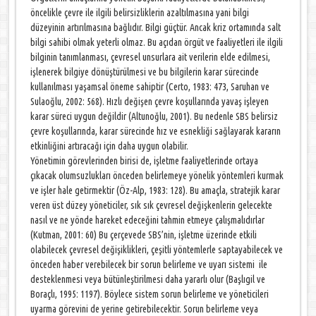
öncelikle çevre ile ilgili belirsizliklerin azaltılmasına yani bilgi
düzeyinin artırılmasına bağlıdır. Bilgi güçtür. Ancak kriz ortamında salt
bilgi sahibi olmak yeterli olmaz. Bu açıdan örgüt ve faaliyetleri ile ilgili
bilginin tanımlanması, çevresel unsurlara ait verilerin elde edilmesi,
işlenerek bilgiye dönüştürülmesi ve bu bilgilerin karar sürecinde
kullanılması yaşamsal öneme sahiptir (Certo, 1983: 473, Saruhan ve
Sulaoğlu, 2002: 568). Hızlı değişen çevre koşullarında yavaş işleyen
karar süreci uygun değildir (Altunoğlu, 2001). Bu nedenle SBS belirsiz
çevre koşullarında, karar sürecinde hız ve esnekliği sağlayarak kararın
etkinliğini artıracağı için daha uygun olabilir.
Yönetimin görevlerinden birisi de, işletme faaliyetlerinde ortaya
çıkacak olumsuzlukları önceden belirlemeye yönelik yöntemleri kurmak
ve işler hale getirmektir (Öz-Alp, 1983: 128). Bu amaçla, stratejik karar
veren üst düzey yöneticiler, sık sık çevresel değişkenlerin gelecekte
nasıl ve ne yönde hareket edeceğini tahmin etmeye çalışmalıdırlar
(Kutman, 2001: 60) Bu çerçevede SBS’nin, işletme üzerinde etkili
olabilecek çevresel değişiklikleri, çeşitli yöntemlerle saptayabilecek ve
önceden haber verebilecek bir sorun belirleme ve uyarı sistemi ile
desteklenmesi veya bütünleştirilmesi daha yararlı olur (Başlıgil ve
Boraçlı, 1995: 1197). Böylece sistem sorun belirleme ve yöneticileri
uyarma görevini de yerine getirebilecektir. Sorun belirleme veya