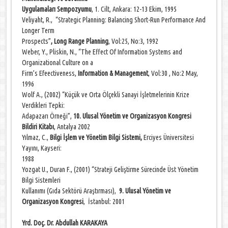
Uygulamaları Sempozyumu
, 1. Cilt, Ankara: 12-13 Ekim, 1995
Veliyaht, R., “Strategic Planning: Balancing Short-Run Performance And
Longer Term
Prospects”
,
Long Range Planning
, Vol:25, No:3, 1992
Weber, Y., Pliskin, N., “The Effect Of Information Systems and
Organizational Culture on a
Firm’s Efeectiveness,
Information & Management
, Vol:30 , No:2 May,
1996
Wolf A., (2002) “Küçük ve Orta Ölçekli Sanayi İşletmelerinin Krize
Verdikleri Tepki:
Adapazarı Örneği”,
10. Ulusal Yönetim ve Organizasyon Kongresi
Bildiri Kitabı
, Antalya 2002
Yılmaz, C.,
Bilgi İşlem ve Yönetim Bilgi Sistemi,
Erciyes Üniversitesi
Yayını, Kayseri:
1988
Yozgat U., Duran F., (2001) “Strateji Geliştirme Sürecinde Üst Yönetim
Bilgi Sistemleri
Kullanımı (Gıda Sektörü Araştırması),
9. Ulusal Yönetim ve
Organizasyon Kongresi
, İstanbul: 2001
Yrd. Doç. Dr. Abdullah KARAKAYA