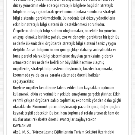
düzey yönetimin elde edeceği stratejik bilgilere bağlıdır. Stratejik
bilgilerin ortaya çıkarılarak gereksinimi olanlara sunulması stratejik
bilgi sistemini gerektirmektedir. Bu nedenle üst düzey yöneticilerin
etkin bir stratejik bilgi sistemi ile desteklenmesi zorunludur.
Örgütlerin stratejik bilgi sistemi oluşturmaları, öncelikle bir yönetim
anlayışı olmakla birlikte; pahalı, zor ve deneyim gerektiren bir iştir. Bu
nedenle ülkemizdeki örgütlerde stratejik bilgi sistemi henüz yaygın
değildir. Ancak bilginin önemi gün geçtikçe daha iyi anlaşılmakta ve
buna paralel olarak bilgi sistemlerine duyulan gereksinim giderek
artmaktadır. Bu nedenle belirli bir büyüklük hacmine ulaşmış
örgütlerde, stratejik bilgi sistemi oluşturmak; krizden kaçınmada,
korunmada ya da en az zararla atlatmada önemli katkılar
sağlayacaktır.
Böylece örgütler kendilerine tahsis edilen tüm kaynakları optimum
kullanarak, etkin ve verimli bir şekilde amaçlarını gerçekleştirirler. Etkin
verimli çalışan örgütlere sahip toplumlar, ekonomik yönden daha güçlü
olacaklardır. Ekonomik gücün oluşturacağı pazarlık gücü, diğer güçlere
kaynak teşkil edecektir. Bu ise, hem toplumsal refahı artıracak hem de
uluslar arası rekabette önemli avantajlar sağlayacaktır.
KAYNAKLAR
Aksü, M, S., “Küreselleşme Eğilimlerinin Turizm Sektörü Üzerindeki