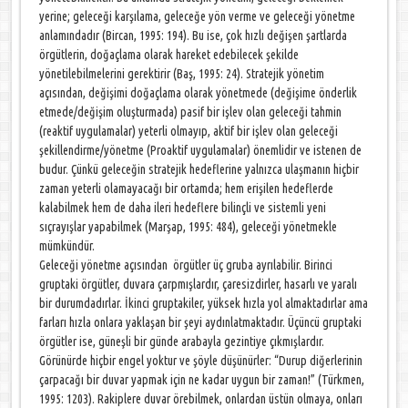
yerine; geleceği karşılama, geleceğe yön verme ve geleceği yönetme
anlamındadır (Bircan, 1995: 194). Bu ise, çok hızlı değişen şartlarda
örgütlerin, doğaçlama olarak hareket edebilecek şekilde
yönetilebilmelerini gerektirir (Baş, 1995: 24). Stratejik yönetim
açısından, değişimi doğaçlama olarak yönetmede (değişime önderlik
etmede/değişim oluşturmada) pasif bir işlev olan geleceği tahmin
(reaktif uygulamalar) yeterli olmayıp, aktif bir işlev olan geleceği
şekillendirme/yönetme (Proaktif uygulamalar) önemlidir ve istenen de
budur. Çünkü geleceğin stratejik hedeflerine yalnızca ulaşmanın hiçbir
zaman yeterli olamayacağı bir ortamda; hem erişilen hedeflerde
kalabilmek hem de daha ileri hedeflere bilinçli ve sistemli yeni
sıçrayışlar yapabilmek (Marşap, 1995: 484), geleceği yönetmekle
mümkündür.
Geleceği yönetme açısından örgütler üç gruba ayrılabilir. Birinci
gruptaki örgütler, duvara çarpmışlardır, çaresizdirler, hasarlı ve yaralı
bir durumdadırlar. İkinci gruptakiler, yüksek hızla yol almaktadırlar ama
farları hızla onlara yaklaşan bir şeyi aydınlatmaktadır. Üçüncü gruptaki
örgütler ise, güneşli bir günde arabayla gezintiye çıkmışlardır.
Görünürde hiçbir engel yoktur ve şöyle düşünürler: “Durup diğerlerinin
çarpacağı bir duvar yapmak için ne kadar uygun bir zaman!” (Türkmen,
1995: 1203). Rakiplere duvar örebilmek, onlardan üstün olmaya, onları