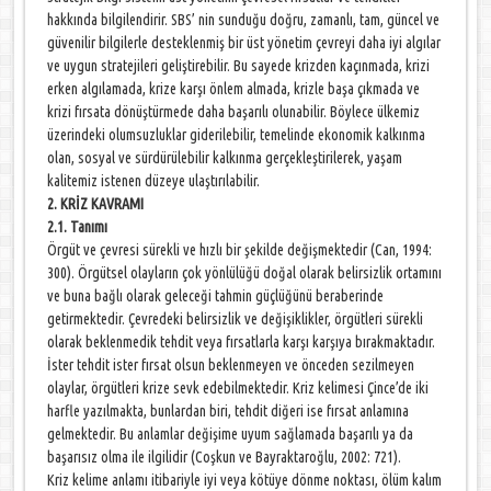
hakkında bilgilendirir. SBS’ nin sunduğu doğru, zamanlı, tam, güncel ve
güvenilir bilgilerle desteklenmiş bir üst yönetim çevreyi daha iyi algılar
ve uygun stratejileri geliştirebilir. Bu sayede krizden kaçınmada, krizi
erken algılamada, krize karşı önlem almada, krizle başa çıkmada ve
krizi fırsata dönüştürmede daha başarılı olunabilir. Böylece ülkemiz
üzerindeki olumsuzluklar giderilebilir, temelinde ekonomik kalkınma
olan, sosyal ve sürdürülebilir kalkınma gerçekleştirilerek, yaşam
kalitemiz istenen düzeye ulaştırılabilir.
2. KRİZ KAVRAMI
2.1. Tanımı
Örgüt ve çevresi sürekli ve hızlı bir şekilde değişmektedir (Can, 1994:
300). Örgütsel olayların çok yönlülüğü doğal olarak belirsizlik ortamını
ve buna bağlı olarak geleceği tahmin güçlüğünü beraberinde
getirmektedir. Çevredeki belirsizlik ve değişiklikler, örgütleri sürekli
olarak beklenmedik tehdit veya fırsatlarla karşı karşıya bırakmaktadır.
İster tehdit ister fırsat olsun beklenmeyen ve önceden sezilmeyen
olaylar, örgütleri krize sevk edebilmektedir. Kriz kelimesi Çince’de iki
harfle yazılmakta, bunlardan biri, tehdit diğeri ise fırsat anlamına
gelmektedir. Bu anlamlar değişime uyum sağlamada başarılı ya da
başarısız olma ile ilgilidir (Coşkun ve Bayraktaroğlu, 2002: 721).
Kriz kelime anlamı itibariyle iyi veya kötüye dönme noktası, ölüm kalım