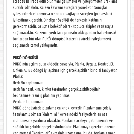
atasözü ile ifade edilebilir. Yani gelişmeler ve iyileştirmeler ufak ama
sürekli olmalıdır. Kaizen kavramı süreçlere yöneliktir. Sonuçlar
iyileştirilmek isteniyorsa o sonucu sağlayan süreçleri (prosesleri)
iyilestirmek gerekir. Bir diger özelliği de herkesin katılımını
gerektirmesidir. Gelişme kolektif olarak topluca ekipler vasıtasıyla
sağlanacaktır. Kaizenin yedi tane prensibi oldugundan bahsetmistik,
bunlardan biri olan PUKÖ döngüsü Kaizen’i (sürekli iyileştirmeyi)
sağlamada temel yaklaşımdır.
PUKÖ DÖNGÜSÜ
PUKÖ nün açılımı şu şekildedir: sırasıyla, Planla, Uygula, Kontrol Et,
Önlem Al. Bu döngü iyileştirme için gercekleştirilen bir dizi faaliyettir.
Planla:
Hedefin saptanması
Hedefin nasıl, kim, kimler tarafından gerçekleştirileceğinin
belirlenmesi.Yani iş planının yapılması.
Verilerin toplanması.
PUKÖ döngüsünde planlama en kritik evredir. Planlamanın çok iyi
hazırlanmış olması “önlem al ” evresindeki faaliyetlerin en aza
indirilmesine yardımcı olacaktır. Planlama aceleye getirilmemeli ve
sağlıklı bir şekilde gerçekleştirilmelidir. Planlamaya gereken önemin
verilmemesi “kontrol et” evresinin uzamasına, bu da toplam zaman