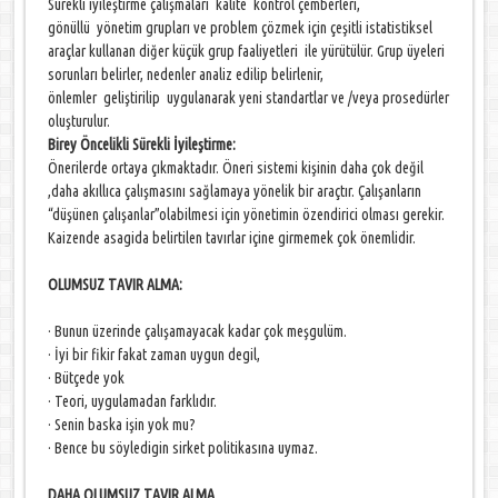
Sürekli iyileştirme çalışmaları kalite kontrol çemberleri,
gönüllü yönetim grupları ve problem çözmek için çeşitli istatistiksel
araçlar kullanan diğer küçük grup faaliyetleri ile yürütülür. Grup üyeleri
sorunları belirler, nedenler analiz edilip belirlenir,
önlemler geliştirilip uygulanarak yeni standartlar ve /veya prosedürler
oluşturulur.
Birey Öncelikli Sürekli İyileştirme:
Önerilerde ortaya çıkmaktadır. Öneri sistemi kişinin daha çok değil
,daha akıllıca çalışmasını sağlamaya yönelik bir araçtır. Çalışanların
“düşünen çalışanlar”olabilmesi için yönetimin özendirici olması gerekir.
Kaizende asagida belirtilen tavırlar içine girmemek çok önemlidir.
OLUMSUZ TAVIR ALMA:
· Bunun üzerinde çalışamayacak kadar çok meşgulüm.
· İyi bir fikir fakat zaman uygun degil,
· Bütçede yok
· Teori, uygulamadan farklıdır.
· Senin baska işin yok mu?
· Bence bu söyledigin sirket politikasına uymaz.
DAHA OLUMSUZ TAVIR ALMA