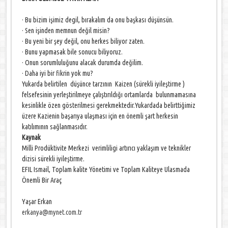
· Bu bizim işimiz degil, bırakalım da onu başkası düşünsün.
· Sen işinden memnun değil misin?
· Bu yeni bir şey değil, onu herkes biliyor zaten.
· Bunu yapmasak bile sonucu biliyoruz.
· Onun sorumluluğunu alacak durumda değilim.
· Daha iyi bir fikrin yok mu?
Yukarda belirtilen düşünce tarzının Kaizen (sürekli iyileştirme )
felsefesinin yerleştirilmeye çalıştırıldığı ortamlarda bulunmamasına
kesinlikle özen gösterilmesi gerekmektedir.Yukardada belirttiğimiz
üzere Kazienin başarıya ulaşması için en önemli şart herkesin
katılımının sağlanmasıdır.
Kaynak
Milli Prodüktivite Merkezi verimliligi artırıcı yaklaşım ve teknikler
dizisi sürekli iyileştirme.
EFIL Ismail, Toplam kalite Yönetimi ve Toplam Kaliteye Ulasmada
Önemli Bir Araç
Yaşar Erkan
erkanya@mynet.com.tr