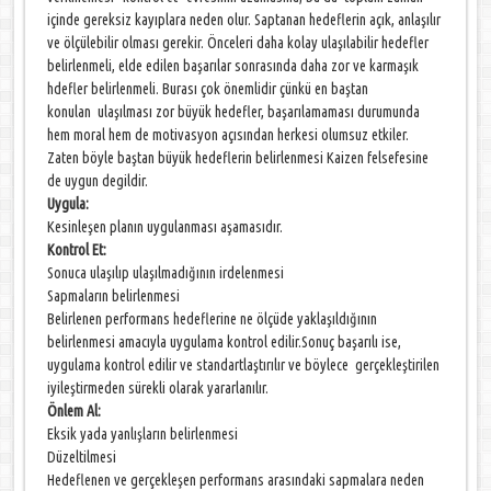
içinde gereksiz kayıplara neden olur. Saptanan hedeflerin açık, anlaşılır
ve ölçülebilir olması gerekir. Önceleri daha kolay ulaşılabilir hedefler
belirlenmeli, elde edilen başarılar sonrasında daha zor ve karmaşık
hdefler belirlenmeli. Burası çok önemlidir çünkü en baştan
konulan ulaşılması zor büyük hedefler, başarılamaması durumunda
hem moral hem de motivasyon açısından herkesi olumsuz etkiler.
Zaten böyle baştan büyük hedeflerin belirlenmesi Kaizen felsefesine
de uygun degildir.
Uygula:
Kesinleşen planın uygulanması aşamasıdır.
Kontrol Et:
Sonuca ulaşılıp ulaşılmadığının irdelenmesi
Sapmaların belirlenmesi
Belirlenen performans hedeflerine ne ölçüde yaklaşıldığının
belirlenmesi amacıyla uygulama kontrol edilir.Sonuç başarılı ise,
uygulama kontrol edilir ve standartlaştırılır ve böylece gerçekleştirilen
iyileştirmeden sürekli olarak yararlanılır.
Önlem Al:
Eksik yada yanlışların belirlenmesi
Düzeltilmesi
Hedeflenen ve gerçekleşen performans arasındaki sapmalara neden