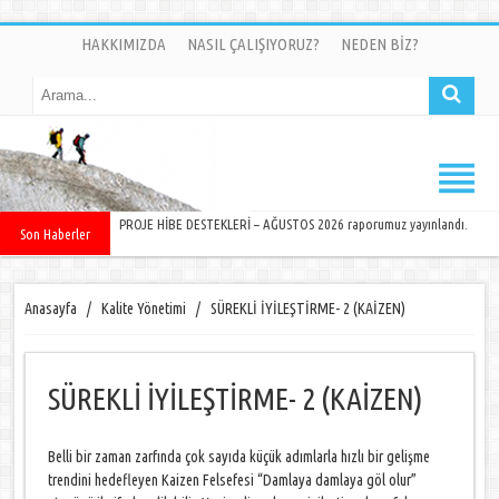
HAKKIMIZDA
NASIL ÇALIŞIYORUZ?
NEDEN BİZ?
PROJE HİBE DESTEKLERİ – AĞUSTOS 2026 raporumuz yayınlandı.
Son Haberler
Anasayfa
/
Kalite Yönetimi
/
SÜREKLİ İYİLEŞTİRME- 2 (KAİZEN)
SÜREKLİ İYİLEŞTİRME- 2 (KAİZEN)
Belli bir zaman zarfında çok sayıda küçük adımlarla hızlı bir gelişme
trendini hedefleyen Kaizen Felsefesi “Damlaya damlaya göl olur”